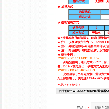
输出方式
无报警（
★ 通讯方式
选型代码
通讯方式
★ 控制输出方式
选型代码
0
输出方式
无输出
★ *报警输出只能选择N、H或L报警输
★ 注1：仪表显示方式为 PV、SV双LE
★ 注2：外给定控制--可选择由内部
★ 注3：阀位控制--继电器正转、反转
★ 型号举例：
①SWP-ND815-21-08/12-HL-P-W
外给定控制，通讯方式RS232，输出方
警，DC24V馈电输出，供电方式为直流2
②SWP-NT815-81-10/12-LH-T
光柱显示，外给定控制，通讯方式RS48
为上限报警，开关电源AC90～265V供
产品相关关键字：
如果你对
SWP-NS825智能PID调节器SWP-
产品：