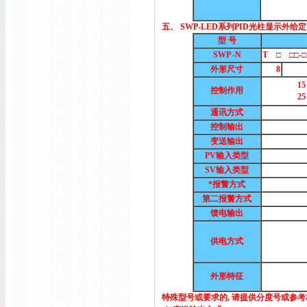
五、 SWP-LED系列PID光柱显示外
型 号
SWP -N
T □ □□-□ 
外形尺寸
8
15
控制作用
25
通讯方式
控制输出
变送输出
PV输入类型
SV输入类型
*报警方式
第二报警方式
馈电输出
供电方式
外形特征
特殊型号或要求的, 请提供分度号或参考