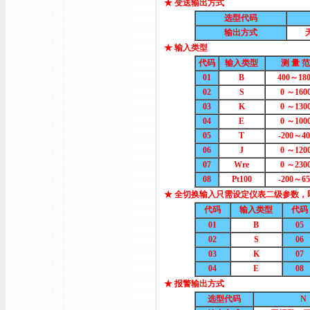
★ 变送输出方式
选型代码
输出方式
★ 输入类型
代码
输入类型
测 量 范
01
B
400～18
02
S
0 ～160
03
K
0 ～130
04
E
0 ～100
05
T
-200～40
06
J
0 ～120
07
Wre
0 ～230
08
Pt100
-200～65
★ 全切换输入只需设定仪表二级参数
代码
输入类型
代码
01
B
05
02
S
06
03
K
07
04
E
08
★ 报警输出方式
选型代码
N