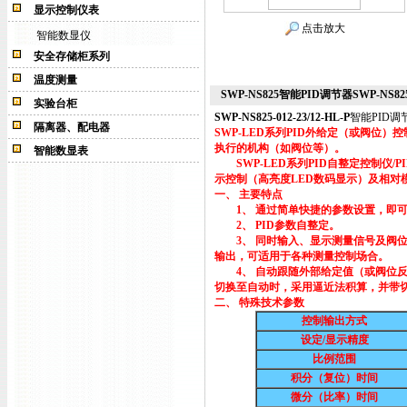
显示控制仪表
点击放大
智能数显仪
安全存储柜系列
温度测量
SWP-NS825智能PID调节器SWP-NS825-0
实验台柜
SWP-NS825-012-23/12-HL-P
智能PID调
隔离器、配电器
SWP-LED系列PID外给定（或阀位
执行的机构（如阀位等）。
智能数显表
SWP-LED系列PID自整定控制仪
示控制（高亮度LED数码显示）及相
一、 主要特点
1、 通过简单快捷的参数设置，即可
2、 PID参数自整定。
3、 同时输入、显示测量信号及阀位
输出，可适用于各种测量控制场合。
4、 自动跟随外部给定值（或阀位反
切换至自动时，采用逼近法积算，并带切
二、 特殊技术参数
控制输出方式
设定/显示精度
比例范围
积分（复位）时间
微分（比率）时间