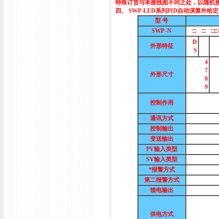
特殊订货与本接线图不同之处，以随机
四、 SWP-LED系列PID自动演算外
型 号
SWP -N
□ □ □□- 
D
外形特征
S
4
7
外形尺寸
8
9
控制作用
通讯方式
控制输出
变送输出
PV输入类型
SV输入类型
*报警方式
第二报警方式
馈电输出
供电方式