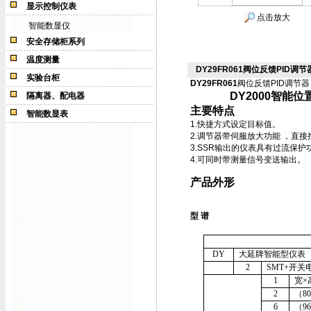
显示控制仪表
点击放大
智能数显仪
安全存储柜系列
温度测量
DY29FR061阀位反馈PID调节
实验台柜
DY29FR061
阀位反馈PID调节器
DY2000
智能位
隔离器、配电器
主要特点
智能数显表
1.
快捷方式设定目标值。
2.
调节器带伺服放大功能
，直接
3.SSR
输出的仪表具有过流保护
4.
可同时带测量信号变送输出。
产品外形
型
谱
DY
大延牌智能型仪表
2
SMT+
开关
1
宽×
2
（8
6
（9