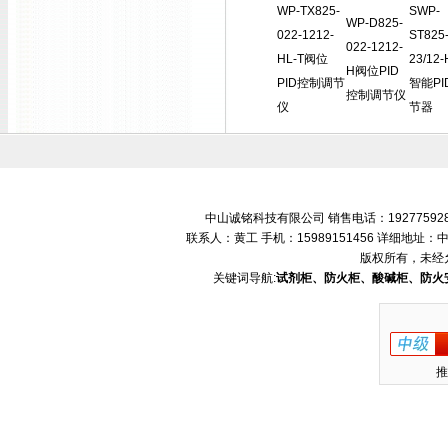
WP-TX825-
SWP-
WP-D825-
022-1212-
ST825-
022-1212-
HL-T阀位
23/12-
H阀位PID
PID控制调节
智能PI
控制调节仪
仪
节器
中山诚铭科技有限公司 销售电话：192775928
联系人：黄工 手机：15989151456 详细地
版权所有，未经
关键词导航:
试剂柜、防火柜、酸碱柜、防火
推