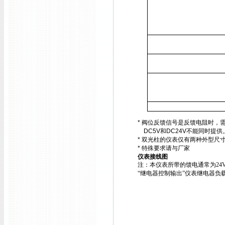
*
阀位反馈信号是反馈电阻时，
DC5V
和
DC24V
不能同时提供
*
双光柱的仪表仅有两种外型尺
*
特殊要求请与厂家
仪表接线图
注：本仪表所带的馈电通常为
24
“继电器控制输出”仪表继电器负