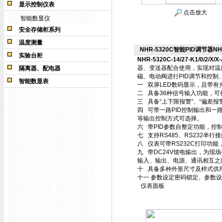
显示控制仪表
点击放大
智能数显仪
安全存储柜系列
温度测量
NHR-5320C智能PID调节器NHR-5
实验台柜
NHR-5320C-14/27-K1/0/2/X/X
器、变送器配合使用，实现对温
隔离器、配电器
磁、电动阀进行PID调节和控
智能数显表
一 双屏LED数码显示，且带有
二 具备36种信号输入功能，可
三 具备“上下限报警”、“偏差报
四 可带一路PID控制输出和一
等输出控制方式可选择。
六 带PID参数自整定功能，控
七 支持RS485、RS232串行
八 仪表可带RS232C打印功
九 带DC24V馈电输出，为现
输入、输出、电源、通讯相互之
十 具备多种外形尺寸及样式供
十一 参数设定密码锁定、参数
仪表面板