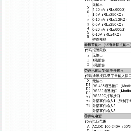
无输出
X
4-20mA（RL≤600Ω）
0
1-5V（RL≥250KΩ）
1
0-10mA（RL≤1.2KΩ）
2
3
0-5V（RL≥250KΩ）
4
0-20mA（RL≤600Ω）
5
0-10V（RL≥4KΩ）
8
特殊规格
⑥报警输出（继电器接点输出
代码
报警限数
无输出
X
1
1限报警
2
2限报警
⑦通讯输出/外部事件接入
代码
通讯接口/数字量输入接
X
无输出
D1
RS-485通迅接口（Modb
D2
RS232通迅接口（Modb
D3
RS232C打印接口
Y1
外部事件输入1（强制手
Y2
Y3
外部事件输入2
外部事件输入3
⑨供电电源
代码
电压范围
A
AC/DC 100-240V（50/
D