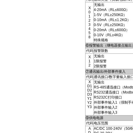
无输出
X
4-20mA（RL≤600Ω）
0
1-5V（RL≥250KΩ）
1
0-10mA（RL≤1.2KΩ）
2
3
0-5V（RL≥250KΩ）
4
0-20mA（RL≤600Ω）
5
0-10V（RL≥4KΩ）
8
特殊规格
⑥报警输出（继电器接点输出
代码
报警限数
无输出
X
1
1限报警
2
2限报警
⑦通讯输出/外部事件接入
代码
通讯接口/数字量输入接
X
无输出
D1
RS-485通迅接口（Modb
D2
RS232通迅接口（Modb
D3
RS232C打印接口
Y1
外部事件输入1（强制手
Y2
Y3
外部事件输入2
外部事件输入3
⑨供电电源
代码
电压范围
A
AC/DC 100-240V（50/
D