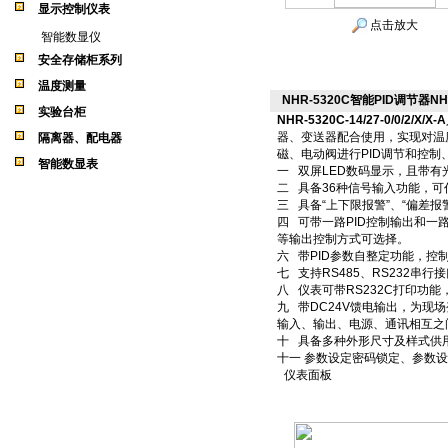
显示控制仪表
点击放大
智能数显仪
安全存储柜系列
温度测量
NHR-5320C智能PID调节器NHR-53
实验台柜
NHR-5320C-14/27-0/0/2/X/X-A
器、变送器配合使用，实现对温
隔离器、配电器
磁、电动阀进行PID调节和控
智能数显表
一 双屏LED数码显示，且带有
二 具备36种信号输入功能，可
三 具备“上下限报警”、“偏差报
四 可带一路PID控制输出和一
等输出控制方式可选择。
六 带PID参数自整定功能，控
七 支持RS485、RS232串行
八 仪表可带RS232C打印功
九 带DC24V馈电输出，为现
输入、输出、电源、通讯相互之
十 具备多种外形尺寸及样式供
十一 参数设定密码锁定、参数
仪表面板