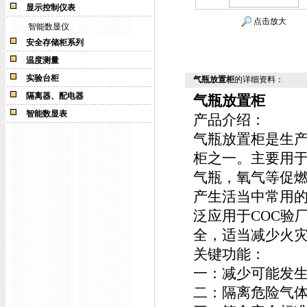
显示控制仪表
点击放大
智能数显仪
安全存储柜系列
温度测量
实验台柜
气瓶放置柜
的详细资料：
隔离器、配电器
气瓶放置柜
智能数显表
产品介绍
：
气瓶
放置
柜
是
生
柜之一。主要用
气瓶，氧气等促
产生活当中常用
泛应用于COC验
全，适当减少火
关键功能：
一：减少
可能发
二：隔离
危险气