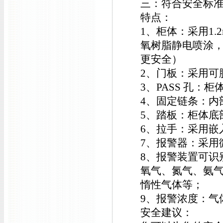
三：符合
安全
标
特点：
1、柜体：采用1
氧树脂静电喷涂
更安全
）
2、门板：采用可
3、PASS 孔：
4、固定链条：内
5、踏板：柜体底
6、拉手：采用嵌
7、
报警器：
采用
8、
报警装置可识
氧气、氮气、氨
惰性气体等；
9、报警浓度：气体
安全建议：