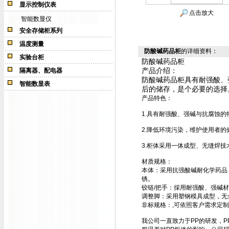
显示控制仪表
点击放大
智能数显仪
安全存储柜系列
温度测量
防酸碱药品柜
的详细资料：
实验台柜
防酸碱药品柜
产品介绍：
隔离器、配电器
防酸碱药品柜
具有耐强酸、
智能数显表
后的储存，
是个必要的选择
产品特色：
1.具有耐强酸、强碱与抗腐蚀的
2.降低环境污染，维护使用者的
3.柜体采用一体成型、无缝焊
材质规格：
本体：采用抗强酸碱耐化学药品，
锈。
铰链/把手：採用耐强酸、强碱
调整脚：采用塑钢模具成型，无
非标规格：,可依照客户需求定
我公司一直致力于PP
的研发，P