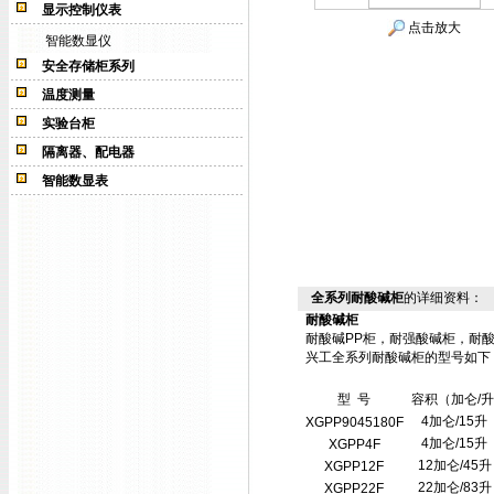
显示控制仪表
点击放大
智能数显仪
安全存储柜系列
温度测量
实验台柜
隔离器、配电器
智能数显表
全系列耐酸碱柜
的详细资料：
耐酸碱柜
耐酸碱PP柜，
耐强酸碱柜，耐酸
兴工全系列耐酸碱柜的型号如下
型 号
容积（加仑/升
4加仑/15升
XGPP9045180F
4加仑/15升
XGPP4F
12加仑/45升
XGPP12F
22加仑/83升
XGPP22F