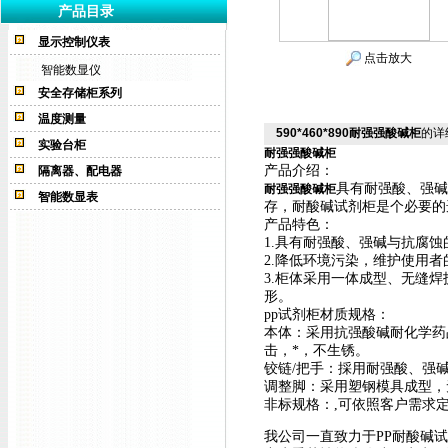
产品目录
显示控制仪表
点击放大
智能数显仪
安全存储柜系列
温度测量
590*460*890耐强强酸碱柜
的详
实验台柜
耐强强酸碱柜
产品介绍：
隔离器、配电器
具有耐强酸、强碱
耐强强酸碱柜
智能数显表
存，耐酸碱试剂柜是个必要的
产品特色：
1.具有耐强酸、强碱与抗腐蚀
2.降低环境污染，维护使用者
3.柜体采用一体成型、无缝
形。
pp试剂柜材质规格：
本体：采用抗强酸碱耐化学药品
击，*，不生锈。
铰链/把手：採用耐强酸、强
调整脚：采用塑钢模具成型，
非标规格：,可依照客户需求
我公司一直致力于PP耐酸碱