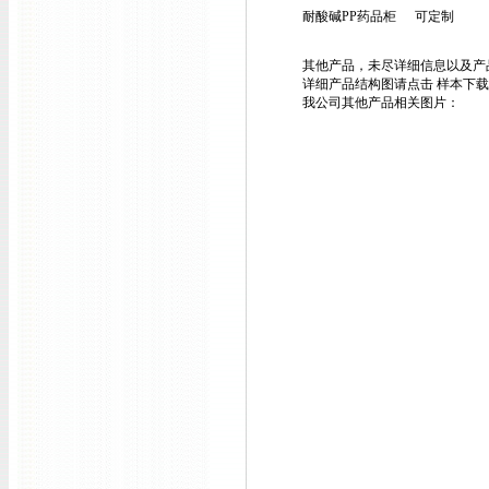
耐酸碱
PP药品柜
可定制
其他产品，未尽详细信息以及产
详细产品结构图请点击
样本下载
我公司其他产品相关图片：