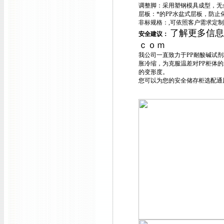
调整脚：采用塑钢模具成型，无
层板：*的PP水盆式层板，防
非标规格：,可依照客户需求定
了解更多信息
安全建议：
ｃｏｍ
我公司一直致力于PP耐酸碱试
胀冷缩，为克服温差对PP柜体
的变形度。
您可以为您的安全储存柜选配通