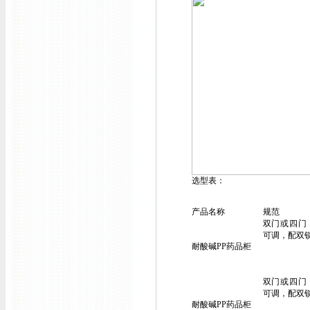
选型表：
产品名称
规范
双门或四门
可调，配双
耐酸碱
PP药品柜
双门或四门
可调，配双
耐酸碱
PP药品柜