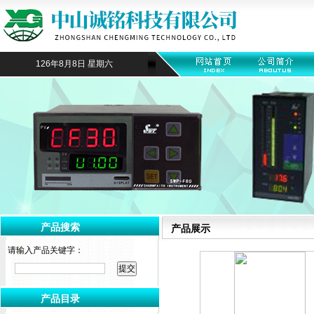
126年8月8日 星期六
产品搜索
产品展示
请输入产品关键字：
产品目录