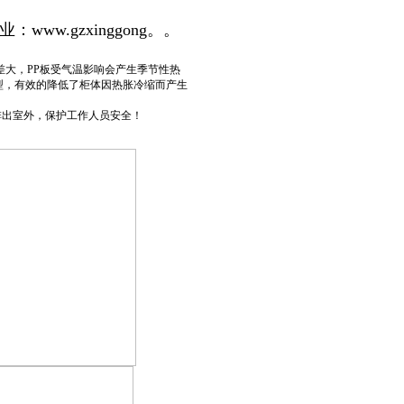
业：
www.gzxinggong。。
差大，PP板受气温影响会产生季节性热
型，有效的降低了柜体因热胀冷缩而产生
排出室外，保护工作人员安全！