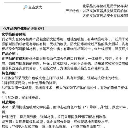
化学品的存储柜是用于储存实
点击放大
产品特点：
以及实验室器具洗涤完后的储
方便实验室药品安全存储和管
化学品的存储柜
的详细资料：
化学品的存储柜
我公司安全储存柜类产品包含防火防爆柜，耐强酸碱柜，有毒物品柜等，广泛用于
强酸碱性的或者是有毒的有机，无机的物质。防火防爆柜经过
严格的防火测试，具
柜
柜身全部耐酸碱材料，永远不会生锈
；有毒物品柜
耐冲击，红外线报警，温度可
产品介绍：
化学品的存储柜
柜体全部采用瓷白色或火色进口PP板材，一体成型，铰链，拉手，
酸、强碱与抗腐蚀的特性。环保，防水防潮，用远不会生锈。适用於实验室各类酸
室器具洗涤完后的储存，
可选配双锁，方便实验室药品安全存储和管理。
特色功能：
1.柜体全部采用瓷白色或火色进口PP板材，具有耐强酸、强碱与抗腐蚀的特性。
2.降低环境污染，维护使用者的健康。
3.柜体采用一体成型、无缝焊技术，极大的加强了柜体的结构性，有效的降低了柜体
潮。
4.可配双锁，安全性更高。
材质规格
：
本体：采用抗强酸碱耐化学药品，耐冲击磁白色PP板（*）承制，具*性，厚度8mm
锈。
铰链/把手：採用耐强酸、强碱材质，拉门采用同质PP聚丙稀材料制作
调整脚：采用塑钢模具成型，无金属部分外露，可依现场地面调整水平。
层板：*的PP水盆式层板，防止化学品溢漏。（可选层板自由调节）
。