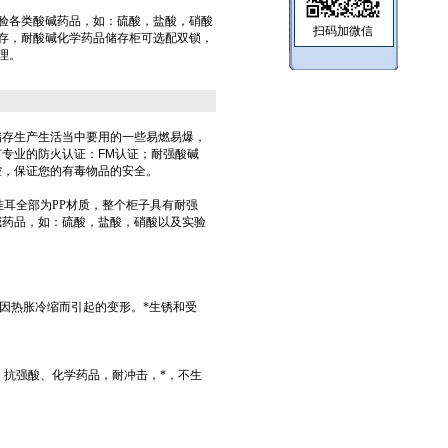
验各类酸碱药品，如：硫酸，盐酸，硝酸
扫码加微信
存，耐酸碱化学药品储存柜可选配双锁，
理。
储存生产生活当中要用的一些易燃易爆，
有专业的防火认证：
FM认证；
耐强酸碱
控
，保证您的有毒物品的安全。
挂耳全部为PP材质，整个柜子具有耐强
碱药品，如：硫酸，盐酸，硝酸以及实验
因热胀冷缩而引起的变形。*生锈和受
，抗强酸、化学药品，耐冲击，*，不生