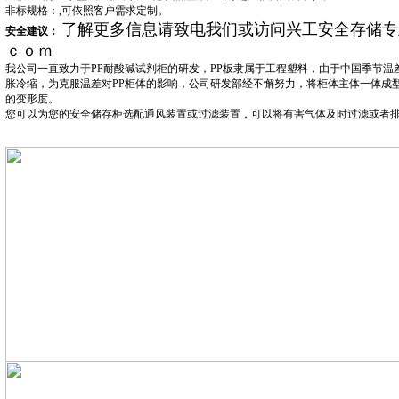
非标规格：,可依照客户需求定制。
了解更多信息请致电我们或访问兴工安全存储专
安全建议：
ｃｏｍ
我公司一直致力于PP耐酸碱试剂柜的研发，PP板隶属于工程塑料，由于中国季节温
胀冷缩，为克服温差对PP柜体的影响，公司研发部经不懈努力，将柜体主体一体成
的变形度。
您可以为您的安全储存柜选配通风装置或过滤装置，可以将有害气体及时过滤或者