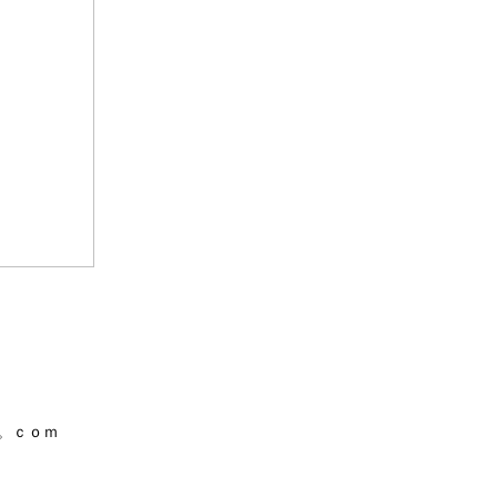
g。。ｃｏｍ