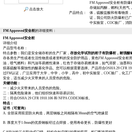
FM Approved安全柜
存储如丙酮，燃料(天然气
点击放大
产品特点：
体，硫酸盐酸和有毒物质，符
证，我公司防火防爆柜已广
中实验室，COC验厂，消
FM Approved安全柜
的详细资料：
FM Approved安全柜
详细介绍
产品型号名称：
特点参数：我们是安全储存柜的生产厂家
，
存放化学试剂的柜子有防爆柜，耐强酸
存各类生产性或者生活性物质或者资料的安全防护用品，黄色
FM Approved安全柜
油，喷气燃料）和汽油等易燃性液体，红色
于存储存易燃液体，如气溶胶，油墨和
烷基硫酸等腐蚀性的酸基化学品。您可以根据需要选择。产品符合OSHA 29 CFR 1910.1
过FM认证，广泛应用于大学，中学，小学，高中，初中实验室，COC验厂，化工
安全，适当减少火灾带来的人员受伤的危险。
关键功能：
一：减少火灾带来的人员受伤的危险。
二：隔离危险液体，他们组织快速和容易识别。
三：符合OSHA 29 CFR 1910.106 和 NFPA CODE30标准。
特点：
证书（可查询）
A. 全部采用双层防火构造，两层钢板之间相隔有38mm的空气绝缘层
B. 厚度大于1.0mm的优质钢板经过点焊接，使用寿命更长，防爆性更好