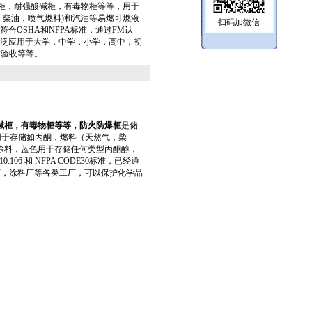
有防爆柜，耐强酸碱柜，有毒物柜等等，用于
，柴油，喷气燃料)和汽油等易燃可燃液
扫码加微信
合OSHA和NFPA标准，通过FM认
泛应用于大学，中学，小学，高中，初
防验收等等。
碱柜，有毒物柜等等，
防火防爆柜
是储
用于存储如丙酮，燃料（天然气，柴
涂料，蓝色
用于存储任何类型丙酮醇，
06 和 NFPA CODE30标准，已经通
厂，涂料厂等各类工厂，可以保护化学品