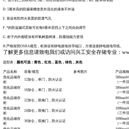
C.*设计的三点联动式门锁，轻松自如启闭180度的双层，柜门配有双钥匙
D. 5厘米高的防漏液槽使意外流出的液体不外溢
E. 装设有防闭火装置的双透气孔
F. *的防溢漏式层板可在每6厘米层挡上下之间自由调节
G. 柜子内外都喷涂有环氧树脂烤漆，防腐蚀能力更强
H.严格按照OSHA规范，柜身设有静电接地传导端口，方便连接静电接地导线。
了解更多信息请致电我们或访问兴工安全存储专业：
ww
选型表：
颜色可选：黄色，红色，蓝色，绿色，灰色
产品名称
容量
/
规范
参考图片
产品规格
危化品储存
580
mmW
12加仑，单门，防火认证
（一件
柜
危化品储存
580
mmW
16加仑，单门，防火认证
（一件
柜
危化品储存
8
90mmW
22加仑
，双掩门
，
防火认证
（一件
柜
危化品储存
1090mm
24加仑
，双掩门
，
防火认证
（
三
件
柜
危化品储存
1090mm
30加仑，双掩门
，
防火认证
（一件
柜