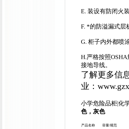
E. 装设有防闭火
F. *的防溢漏
G. 柜子内外都
H.严格按照OS
接地导线。
了解更多信
业：
www.g
小学危险品柜|化
色，灰色
产品名称
容量
/
规范