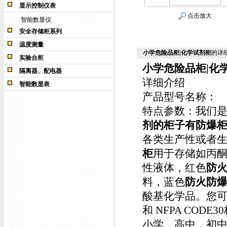
显示控制仪表
点击放大
智能数显仪
安全存储柜系列
温度测量
小学危险品柜|化学试剂柜
的详
实验台柜
小学危险品柜|化
隔离器、配电器
详细介绍
智能数显表
产品型号名称：
特点参数：我们
剂的柜子有防爆
各类生产性或者
柜
用于存储如丙
性液体，红色
防
料，蓝色
防火防
酸基化学品。您可以根
和 NFPA CO
小学，高中，初中