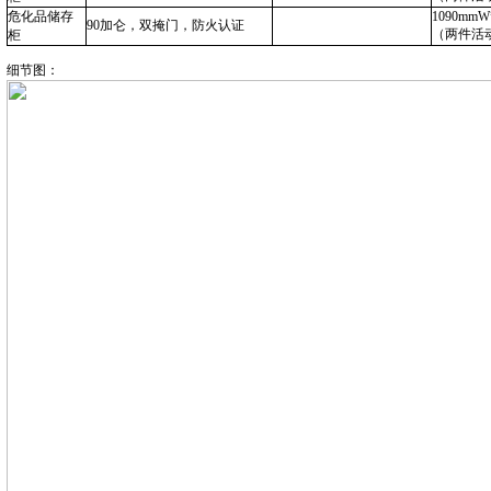
危化品储存
1090mmW
90加仑，双掩门
，
防火认证
（两件活
柜
细节图：