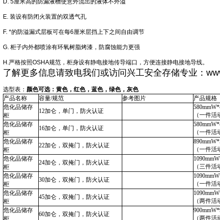
D. 5厘米高的防漏液槽使意外流出的液体不外溢
E. 装设有防闭火装置的双透气孔
F. *的防溢漏式层板可在每6厘米层挡上下之间自由调节
G. 柜子内外都喷涂有环氧树脂烤漆，防腐蚀能力更强
H.严格按照OSHA规范，柜身设有静电接地传导端口，方便连接静电接地导线。
了解更多信息请致电我们或访问兴工安全存储专业：
ww
选型表：
颜色可选：黄色，红色，蓝色，绿色，灰色
产品名称
容量
/
规范
参考图片
产品规格（
危化品储存
580
mmW*
12加仑，单门，防火认证
（一件活
柜
危化品储存
580
mmW*
16加仑，单门，防火认证
（一件活
柜
危化品储存
8
90mmW*
22加仑
，双掩门
，
防火认证
（一件活
柜
危化品储存
1090mmW
24加仑
，双掩门
，
防火认证
（
三
件活
柜
危化品储存
1090mmW
30加仑，双掩门
，
防火认证
（一件活
柜
危化品储存
1090mmW
45加仑，双掩门
，
防火认证
（两件活
柜
危化品储存
900mmW*
60加仑，双掩门
，
防火认证
（两件活
柜