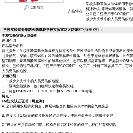
学校实验室防火防爆柜用于存
点击放大
料)和汽油等易燃可燃液体，符
产品特点：
公司已广泛应用于COC验厂
减少火灾带来的人员受伤的危
学校实验室专用防火防爆柜学校实验室防火防爆柜
的详细资料：
学校实验室防火防爆柜
详细介绍
产品型号名称：
特点参数：
学校实验室防火防爆柜
是储存各类生产性或者生活性物质或者资料的安
（天然气，柴油，喷气燃料）和汽油等易燃性液体，红色
于存储存易燃液体，如气
型丙酮醇，烷基硫酸等腐蚀性的酸基化学品。您可以根据需要选择。产品符合OSHA 29 CFR 
标准，已经通过FM认证，广泛应用于COC验厂，化工厂，涂料厂等各类工厂，可
人员受伤的危险。
关键功能：
一：减少火灾带来的人员受伤的危险。
二：隔离危险液体，他们组织快速和容易识别。
三：符合OSHA 29 CFR 1910.106 和 NFPA CODE30标准。
特点：
FM防火认证证书（可查询）
A. 全部采用双层防火构造，两层钢板之间相隔有38mm的空气绝缘层
B. 厚度大于1.0mm的优质钢板经过点焊接，使用寿命更长，防爆性更好
C.*设计的三点联动式门锁，轻松自如启闭180度的双层，柜门配有双钥匙