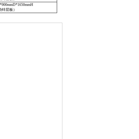
*900mmD*1650mmH
动锌层板）