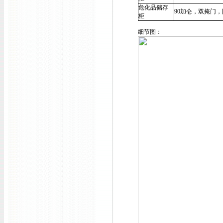
危化品储存
90加仑，双掩门
，
柜
细节图：