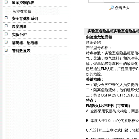
显示控制仪表
点击放大
智能数显仪
安全存储柜系列
温度测量
实验室危险品柜实验室危险品
实验台柜
实验室危险品柜
详细介绍
隔离器、配电器
产品型号名称：
智能数显表
特点参数：
实验室危险品柜
是储
气，柴油，喷气燃料）和汽油等
醇，烷基硫酸等腐蚀性的酸基化学品。您
已经通过FM认证，广泛应用于
伤的危险。
关键功能：
一：减少火灾带来的人员受伤的
二：隔离危险液体，他们组织快
三：符合OSHA 29 CFR 1910.1
特点：
FM防火认证证书（可查询）
A. 全部采用双层防火构造，两
B. 厚度大于1.0mm的优质钢
C.*设计的三点联动式门锁，轻