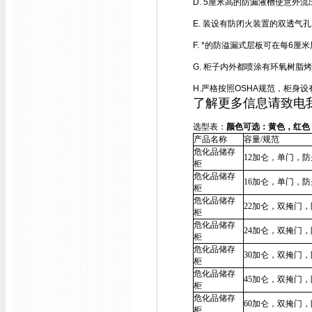
D. 5厘米高的防漏液槽使意外
E. 装设有防闭火装置的双透气孔
F. *的防溢漏式层板可在每6厘
G. 柜子内外都喷涂有环氧树脂
H.严格按照OSHA规范，柜身
了解更多信息请致电
选型表：
颜色可选：黄色，红色
产品名称
容量
/
规范
危化品储存
12加仑，单门，
柜
危化品储存
16加仑，单门，
柜
危化品储存
22加仑
，双掩门
，
柜
危化品储存
24加仑
，双掩门
，
柜
危化品储存
30加仑，双掩门
，
柜
危化品储存
45加仑，双掩门
，
柜
危化品储存
60加仑，双掩门
，
柜