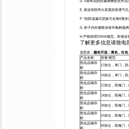
D. 5厘米高的防漏液槽使意外
E. 装设有防闭火装置的双透气孔
F. *的防溢漏式层板可在每6厘
G. 柜子内外都喷涂有环氧树脂
H.严格按照OSHA规范，柜身
了解更多信息请致电
选型表：
颜色可选：黄色，红色
产品名称
容量
/
规范
危化品储存
12加仑，单门，
柜
危化品储存
16加仑，单门，
柜
危化品储存
22加仑
，双掩门
，
柜
危化品储存
24加仑
，双掩门
，
柜
危化品储存
30加仑，双掩门
，
柜
危化品储存
45加仑，双掩门
，
柜
危化品储存
60加仑，双掩门
，
柜