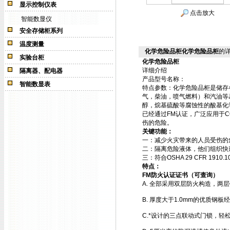
显示控制仪表
点击放大
智能数显仪
安全存储柜系列
温度测量
化学危险品柜化学危险品柜
的
实验台柜
化学危险品柜
详细介绍
隔离器、配电器
产品型号名称：
智能数显表
特点参数：
化学危险品柜
是储存
气，柴油，喷气燃料）和汽油等
醇，烷基硫酸等腐蚀性的酸基化学品。您
已经通过FM认证，广泛应用于
伤的危险。
关键功能：
一：减少火灾带来的人员受伤的
二：隔离危险液体，他们组织快
三：符合OSHA 29 CFR 1910.1
特点：
FM防火认证证书（可查询）
A. 全部采用双层防火构造，两
B. 厚度大于1.0mm的优质钢
C.*设计的三点联动式门锁，轻