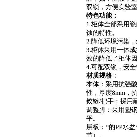
双锁，方便实验
特色功能：
1.柜体全部采用
蚀的特性。
2.降低环境污染
3.柜体采用一体
效的降低了柜体因
4.可配双锁，安
材质规格
：
本体：采用抗强酸
性，厚度8mm，
铰链/把手：採用
调整脚：采用塑
平。
层板：*的PP水
节）
。