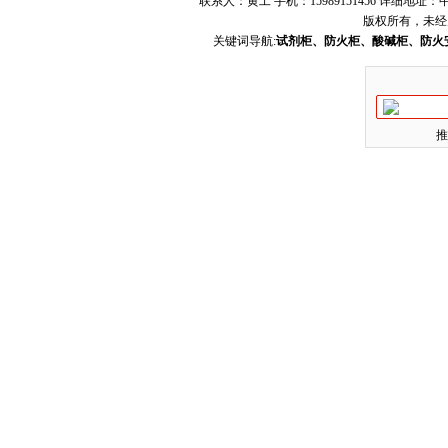
联系人：黄工 手机：15989151456 详细地
版权所有，未经
关键词导航:
试剂柜、防火柜、酸碱柜、防火
推