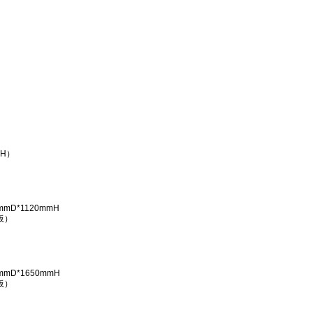
*H）
mmD*1120mmH
板）
mmD*1650mmH
板）