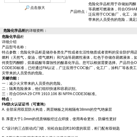
危险化学品柜用于存储如丙酮
点击放大
等易燃可燃液体，符合OSHA
产品特点：
泛应用于COC验厂，化工，
带来的人员受伤的危险，满足
危险化学品柜
的详细资料：
危险化学品
柜
详细介绍
产品型号名称：
特点参数：
危险化学品柜
是储存各类生产性或者生活性物质或者资料的安全防护用
燃料（天然气，柴油，喷气燃料）和汽油等易燃性液体，红色
于存储存易燃液体，
何类型丙酮醇，烷基硫酸等腐蚀性的酸基化学品。您可以根据需要选择。产品符合OSHA 29 C
CODE30标准，已经通过FM认证，广泛应用于COC验厂，化工厂，涂料厂等各类
灾带来的人员受伤的危险。
关键功能：
一：减少火灾带来的人员受伤的危险。
二：隔离危险液体，他们组织快速和容易识别。
三：符合OSHA 29 CFR 1910.106 和 NFPA CODE30标准。
特点：
FM防火认证证书（可查询）
A. 全部采用双层防火构造，两层钢板之间相隔有38mm的空气绝缘层
B. 厚度大于1.0mm的优质钢板经过点焊接，使用寿命更长，防爆性更好
C.*设计的三点联动式门锁，轻松自如启闭180度的双层，柜门配有双钥匙