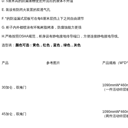
D. 5厘米高的防漏液槽使意外流出的液体不外溢
E. 装设有防闭火装置的双透气孔
F. *的防溢漏式层板可在每6厘米层挡上下之间自由调节
G. 柜子内外都喷涂有环氧树脂烤漆，防腐蚀能力更强
H.严格按照OSHA规范，柜身设有静电接地传导端口，方便连接静电接地导线。
选型表：
颜色可选：黄色，红色，蓝色，绿色，灰色
产品
参考图片
产品规格（W*D
1090mmW*460
30加仑，双掩门
（一件活动锌层
1090mmW*460
45加仑，双掩门
（两件活动锌层