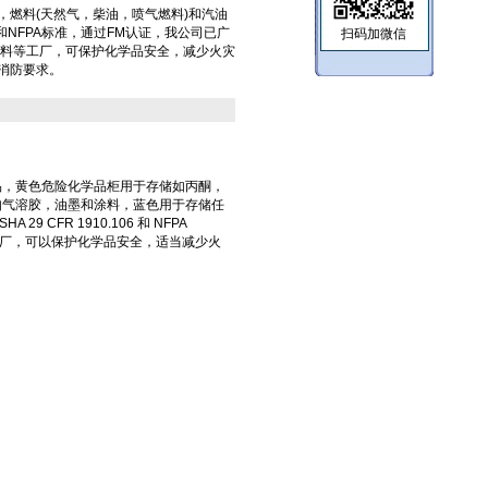
，燃料(天然气，柴油，喷气燃料)和汽油
和NFPA标准，通过FM认证，我公司已广
扫码加微信
涂料等工厂，可保护化学品安全，减少火灾
消防要求。
品，黄色
危险化学品柜
用于存储如丙酮，
如气溶胶，油墨和涂料，蓝色
用于存储任
FR 1910.106 和 NFPA
工厂，可以保护化学品安全，适当减少火