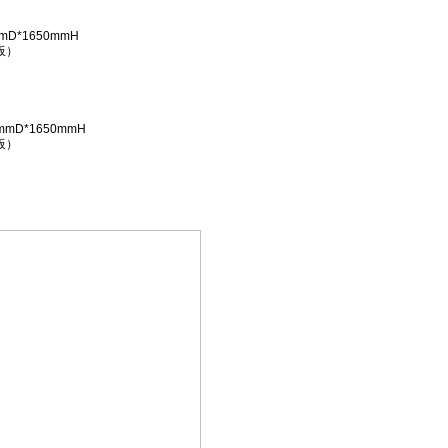
mD*1650mmH
板）
mmD*1650mmH
板）