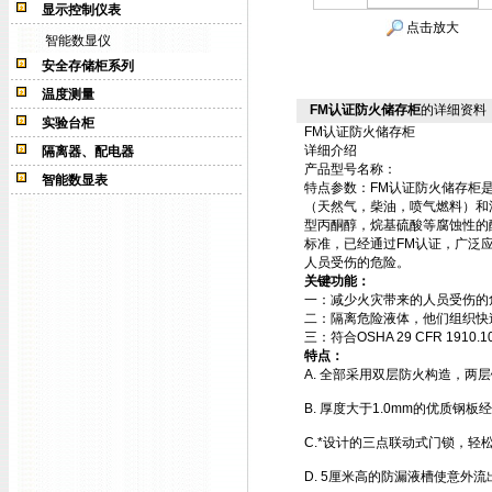
显示控制仪表
点击放大
智能数显仪
安全存储柜系列
温度测量
FM认证防火储存柜
的详细资料
实验台柜
FM认证防火储存柜
详细介绍
隔离器、配电器
产品型号名称：
智能数显表
特点参数：
FM认证防火储存柜
（天然气，柴油，喷气燃料）和
型丙酮醇，烷基硫酸等腐蚀性的酸基化学
标准，已经通过FM认证，广泛
人员受伤的危险。
关键功能：
一：减少火灾带来的人员受伤的
二：隔离危险液体，他们组织快
三：符合OSHA 29 CFR 1910.1
特点：
A. 全部采用双层防火构造，两
B. 厚度大于1.0mm的优质钢
C.*设计的三点联动式门锁，轻
D. 5厘米高的防漏液槽使意外