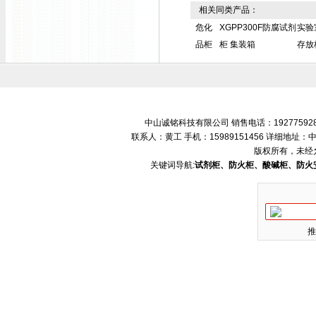
相关同类产品：
危化
XGPP300F防腐试剂
实验
品柜
柜 集装箱
存放
中山诚铭科技有限公司 销售电话：192775928
联系人：黄工 手机：15989151456 详细地
版权所有，未经
关键词导航:
试剂柜、防火柜、酸碱柜、防火
推