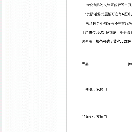
E. 装设有防闭火装置的双透气孔
F. *的防溢漏式层板可在每6厘
G. 柜子内外都喷涂有环氧树脂
H.严格按照OSHA规范，柜身
选型表：
颜色可选：黄色，红色
产品
参
30加仑，双掩门
45加仑，双掩门