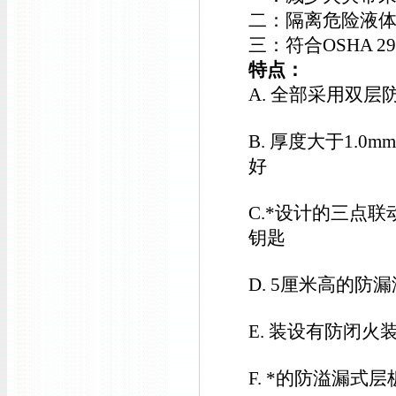
二：隔离危险液
三：符合OSHA 29 C
特点：
A. 全部采用双
B. 厚度大于1.
好
C.*设计的三点
钥匙
D. 5厘米高的
E. 装设有防闭火
F. *的防溢漏