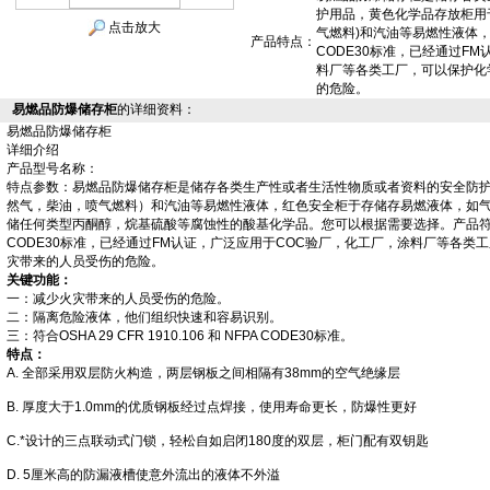
护用品，黄色化学品存放柜用
点击放大
气燃料)和汽油等易燃性液体，符合OS
产品特点：
CODE30标准，已经通过F
料厂等各类工厂，可以保护化
的危险。
易燃品防爆储存柜
的详细资料：
易燃品防爆储存柜
详细介绍
产品型号名称：
特点参数：
易燃品防爆储存柜
是储存各类生产性或者生活性物质或者资料的安全防
然气，柴油，喷气燃料）和汽油等易燃性液体，红色安全柜于存储存易燃液体，如
储任何类型丙酮醇，烷基硫酸等腐蚀性的酸基化学品。您可以根据需要选择。产品符合OSHA 29
CODE30标准，已经通过FM认证，广泛应用于COC验厂，化工厂，涂料厂等各类
灾带来的人员受伤的危险。
关键功能：
一：减少火灾带来的人员受伤的危险。
二：隔离危险液体，他们组织快速和容易识别。
三：符合OSHA 29 CFR 1910.106 和 NFPA CODE30标准。
特点：
A. 全部采用双层防火构造，两层钢板之间相隔有38mm的空气绝缘层
B. 厚度大于1.0mm的优质钢板经过点焊接，使用寿命更长，防爆性更好
C.*设计的三点联动式门锁，轻松自如启闭180度的双层，柜门配有双钥匙
D. 5厘米高的防漏液槽使意外流出的液体不外溢