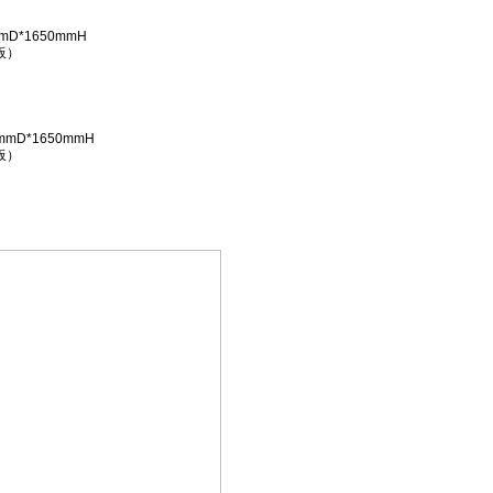
mD*1650mmH
板）
mmD*1650mmH
板）