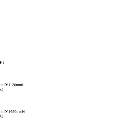
*H）
mmD*1120mmH
板）
mmD*1650mmH
板）