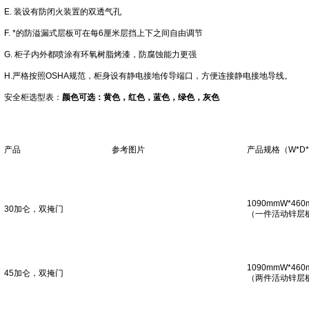
E. 装设有防闭火装置的双透气孔
F. *的防溢漏式层板可在每6厘米层挡上下之间自由调节
G. 柜子内外都喷涂有环氧树脂烤漆，防腐蚀能力更强
H.严格按照OSHA规范，柜身设有静电接地传导端口，方便连接静电接地导线。
安全柜
选型表：
颜色可选：黄色，红色，蓝色，绿色，灰色
产品
参考图片
产品规格（W*D
1090mmW*460
30加仑，双掩门
（一件活动锌层
1090mmW*460
45加仑，双掩门
（两件活动锌层