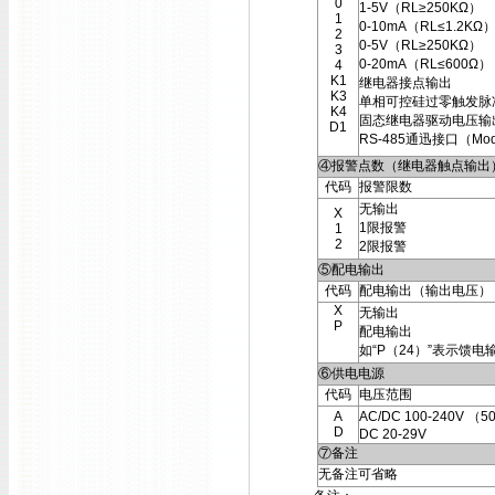
0
1-5V（RL≥250KΩ）
1
0-10mA（RL≤1.2KΩ
2
0-5V（RL≥250KΩ）
3
0-20mA（RL≤600Ω）
4
K1
继电器接点输出
K3
单相可控硅过零触发脉
K4
固态继电器驱动电压输
D1
RS-485通迅接口（Mod
④报警点数（继电器触点输出
代码
报警限数
无输出
X
1限报警
1
2
2限报警
⑤配电输出
代码
配电输出（输出电压）
X
无输出
P
配电输出
如“P（24）”表示馈电
⑥供电电源
代码
电压范围
A
AC/DC 100-240V （5
D
DC 20-29V
⑦备注
无备注可省略