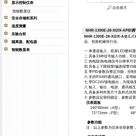
显示控制仪表
点击放大
智能数显仪
安全存储柜系列
温度测量
NHR-1300E-28-X/2/X-APID调
实验台柜
NHR-1300E-28-X/2/X-A
傻瓜式
品、包装机械等行业。
隔离器、配电器
智能数显表
一 单通道输入，双屏LED数码
二 具备33种信号输入功能，可
三 热电阻\热电偶信号分辨率可切
四 具备上下限报警/偏差报警功
五 带PID参数自整定功能，控
六 支持RS485通讯接口，采用标
七 带DC24V馈电输出，为现场
八 输入、输出、电源、通讯相
九 具备多种外形尺寸及样式供
十 参数设定密码锁定，参数设置
仪表面板
160*80mm（A型）
80
72*72mm（F型）
48
参数功能
注：以上参数为仪表全部参数