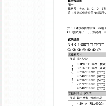
仪表接线图
图一
规格尺寸为A、B、C、D、E
注：横竖式仪表后盖接线端子
注：上述接线图中在同一组端子
OUT接线端子上，只能选择一
仪表选型
NHR-1300□-□-□/□/
① ② ③ ④ ⑤ ⑥ ⑦
①规格尺寸
代码
宽*高*深
160*80*110mm（横
A
80*160*110mm（竖
B
96*96*110mm（方式
C
D
96*48*110mm（横式
E
48*96*110mm（竖式
F
72*72*110mm（方式
H
48*48*110mm（方式
③控制输出（OUT）
代码
输出类型（负载电阻R
4-20mA（RL≤600Ω）