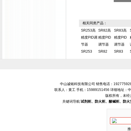
相关同类产品：
SR253高
SR82高
SR83高
精度PID调
精度PID
精度PID
节器
调节器
调节器
SR253
SR82
SR83
中山诚铭科技有限公司 销售电话：192775928
联系人：黄工 手机：15989151456 详细地
版权所有，未经
关键词导航:
试剂柜、防火柜、酸碱柜、防火
推