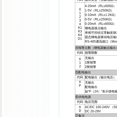
4-20mA（RL≤600Ω）
0
1-5V（RL≥250KΩ）
1
0-10mA（RL≤1.2KΩ
2
0-5V（RL≥250KΩ）
3
0-20mA（RL≤600Ω）
4
K1
继电器接点输出
K3
单相可控硅过零触发脉
K4
固态继电器驱动电压输
D1
RS-485通迅接口（Mod
④报警点数（继电器触点输出
代码
报警限数
无输出
X
1限报警
1
2
2限报警
⑤配电输出
代码
配电输出（输出电压）
X
无输出
P
配电输出
如“P（24）”表示馈电
⑥供电电源
代码
电压范围
A
AC/DC 100-240V （5
D
DC 20-29V
⑦备注