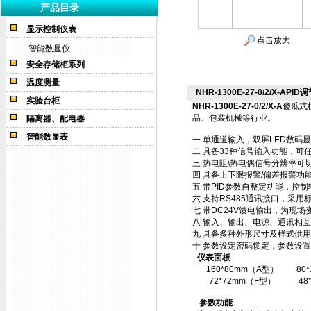
产品目录
显示控制仪表
点击放大
智能数显仪
安全存储柜系列
温度测量
NHR-1300E-27-0/2/X-APID调
实验台柜
NHR-1300E-27-0/2/X-A
傻瓜式
品、包装机械等行业。
隔离器、配电器
智能数显表
一 单通道输入，双屏LED数码
二 具备33种信号输入功能，可
三 热电阻\热电偶信号分辨率可切
四 具备上下限报警/偏差报警功
五 带PID参数自整定功能，控
六 支持RS485通讯接口，采用标
七 带DC24V馈电输出，为现场
八 输入、输出、电源、通讯相
九 具备多种外形尺寸及样式供
十 参数设定密码锁定，参数设置
仪表面板
160*80mm（A型）
80
72*72mm（F型）
48
参数功能