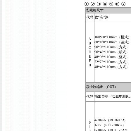
① ② ③ ④ ⑤ ⑥ ⑦
①规格尺寸
代码
宽*高*深
160*80*110mm（横式
A
80*160*110mm（竖式
B
96*96*110mm（方式）
C
D
96*48*110mm（横式）
E
48*96*110mm（竖式）
F
72*72*110mm（方式）
H
48*48*110mm（方式）
③控制输出（OUT）
代码
输出类型（负载电阻RL
4-20mA（RL≤600Ω）
0
1-5V（RL≥250KΩ）
1
0-10mA（RL≤1.2KΩ）