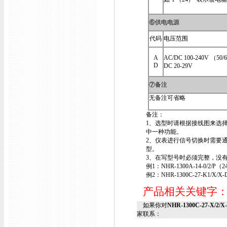
⑥供电电源
代码
电压范围
A
AC/DC 100-240V （50/
D
DC 20-29V
⑦备注
无备注可省略
备注：
1、选型时请根据接线图来选
中一种功能。
2、仪表进行信号切换时需要
型。
3、在写型号时必须完整，没有
例1：NHR-1300A-14-0/2/P（2
例2：NHR-1300C-27-K1/X/X-
产品相关关键字
如果你对
NHR-1300C-27-X/2/
家联系：