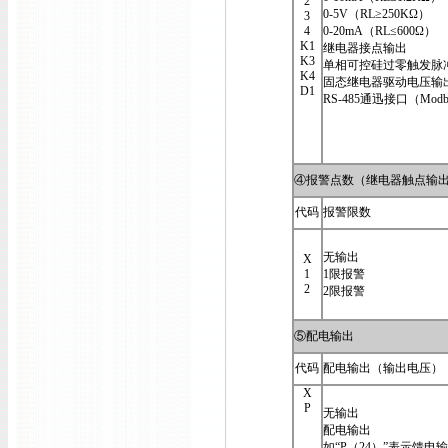
2
0-5V（RL≥250KΩ）
3
4
0-20mA（RL≤600Ω）
K1
继电器接点输出
K3
单相可控硅过零触发脉
K4
固态继电器驱动电压输
D1
RS-485通迅接口（Modb
④报警点数（继电器触点输
代码
报警限数
无输出
X
1
1限报警
2
2限报警
⑤配电输出
代码
配电输出（输出电压）
X
P
无输出
配电输出
如“P（24）”表示馈电输