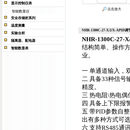
显示控制仪表
点击放大
智能数显仪
安全存储柜系列
温度测量
NHR-1300C-27-X/2/X-APID调
实验台柜
NHR-1300C-27-X
隔离器、配电器
结构简单、操作
智能数显表
业。
一 单通道输入，
二 具备33种信
精度。
三 热电阻\热电偶
四 具备上下限报
五 带PID参数
出有多种方式可
六 支持RS485