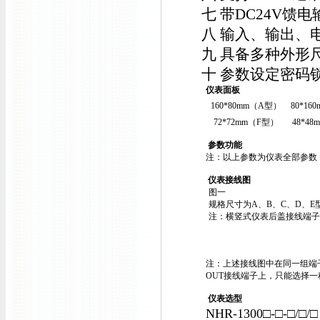
七 带DC24V馈
八 输入、输出、
九 具备多种外形
十 参数设定密码
仪表面板
160*80mm（A型）
80*16
72*72mm（F型）
48*4
参数功能
注：以上参数为仪表全部参数
仪表接线图
图一
规格尺寸为A、B、C、D、E
注：横竖式仪表后盖接线端子
注：上述接线图中在同一组端
OUT接线端子上，只能选择
仪表选型
NHR-1300□-□-□/□