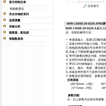
显示控制仪表
点击放大
智能数显仪
安全存储柜系列
温度测量
NHR-1300B-29-0/2/X-APID调
实验台柜
NHR-1300B-29-0/2/X-A
傻瓜式
品、包装机械等行业。
隔离器、配电器
智能数显表
一 单通道输入，双屏LED数码
二 具备33种信号输入功能，可
三 热电阻\热电偶信号分辨率可切
四 具备上下限报警/偏差报警功
五 带PID参数自整定功能，控
六 支持RS485通讯接口，采用标
七 带DC24V馈电输出，为现场
八 输入、输出、电源、通讯相
九 具备多种外形尺寸及样式供
十 参数设定密码锁定，参数设置
仪表面板
160*80mm（A型）
80
72*72mm（F型）
48
参数功能
注：以上参数为仪表全部参数