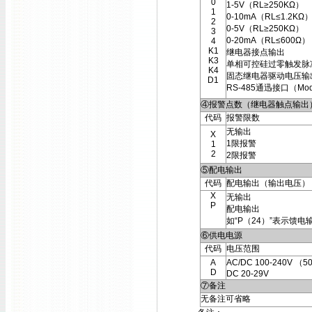
0
1-5V（RL≥250KΩ）
1
0-10mA（RL≤1.2KΩ
2
0-5V（RL≥250KΩ）
3
0-20mA（RL≤600Ω）
4
K1
继电器接点输出
K3
单相可控硅过零触发脉
K4
固态继电器驱动电压输
D1
RS-485通迅接口（Mod
④报警点数（继电器触点输出
代码
报警限数
无输出
X
1限报警
1
2
2限报警
⑤配电输出
代码
配电输出（输出电压）
X
无输出
P
配电输出
如“P（24）”表示馈电
⑥供电电源
代码
电压范围
A
AC/DC 100-240V （5
D
DC 20-29V
⑦备注
无备注可省略