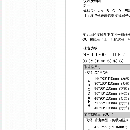
仪表接线图
图一
规格尺寸为A、B、C、D、E
注：横竖式仪表后盖接线端子
注：上述接线图中在同一组端子
OUT接线端子上，只能选择一
仪表选型
NHR-1300□-□-□/□/
① ② ③ ④ ⑤ ⑥ ⑦
①规格尺寸
代码
宽*高*深
160*80*110mm（横
A
80*160*110mm（竖
B
96*96*110mm（方式
C
D
96*48*110mm（横式
E
48*96*110mm（竖式
F
72*72*110mm（方式
H
48*48*110mm（方式
③控制输出（OUT）
代码
输出类型（负载电阻R
4-20mA（RL≤600Ω）