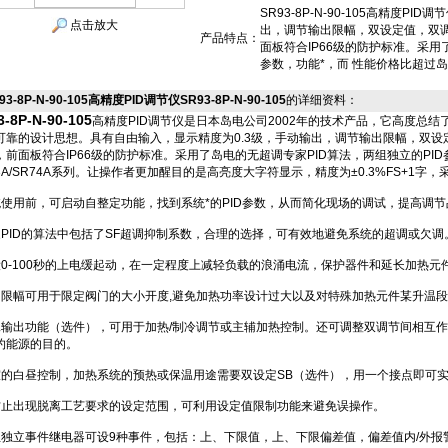
SR93-8P-N-90-105高精度P
点击放大
出，调节输出限幅，双设定值，双调
产品特点：
面板符合IP66级的防护标准。采用
参数，功能*，而 性能价格比超过岛电
93-8P-N-90-105高精度PID调节仪SR93-8P-N-90-105
的详细资料：
3-8P-N-90-105
高精度PID调节仪是日本岛电公司2002年的技术产品，它高度总结了
可靠的设计思想。具有自由输入，显示精度为0.3级，手动输出，调节输出限幅，双设
，前面板符合IP66级的防护标准。采用了岛电的无超调专家PID算法，两组独立的PI
73A/SR74A系列。让操作者更加醒目的是高亮度大字符显示，精度为±0.3%FS+1字，
系统使用前，可启动自整定功能，找到系统*的PID参数，从而简化现场的调试，提高调
专家PID的算法中包括了SF超调抑制系数，合理的选择，可有效地避免系统的超调或欠调
可设0-100秒的上电缓起动，在一定程度上减轻负载的浪涌电流，保护器件和延长加热元
输出限幅可用于限定阀门的大小开度,避免加热功率设计过大以及对特殊加热元件某升温
第二输出功能（选件），可用于加热/制冷调节或主辅加热控制。还可调整双调节间相互
约能源的目的。
温室的白昼控制，加热系统的预热或保温用途需要双设定SB（选件），用一个接点即可
为防止出现脱离工艺要求的设定范围，可利用设定值限制功能来避免误操作。
二组独立事件继电器可设9种事件，包括：上、下限值，上、下限偏差值，偏差值内/外报