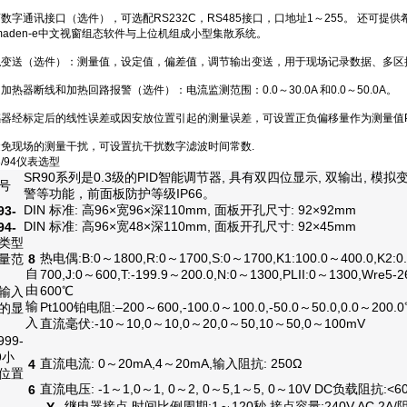
隔离数字通讯接口（选件），可选配RS232C，RS485接口，口地址1～255。 还可提供
imaden-e中文视窗组态软件与上位机组成小型集散系统。
模拟变送（选件）：测量值，设定值，偏差值，调节输出变送，用于现场记录数据、多区
相加热器断线和加热回路报警（选件）：电流监测范围：0.0～30.0A 和0.0～50.0A。
传感器经标定后的线性误差或因安放位置引起的测量误差，可设置正负偏移量作为测量值
为避免现场的测量干扰，可设置抗干扰数字滤波时间常数.
3/94仪表选型
SR90
系列是
0.3
级的
PID
智能调节器
,
具有双四位显示
,
双输出
,
模拟
号
警等功能，前面板防护等级
IP66
。
DIN 标准: 高96
×
宽
96
×
深
110mm, 面板开孔尺寸: 92
×
92mm
93-
DIN 标准: 高96
×
宽
48
×
深
110mm, 面板开孔尺寸: 92
×
45mm
94-
类型
热电偶:B:0
～
1800,R:0
～
1700,S:0
～
1700,K1:100.0
～
400.0,K2:0
量范
8
自
700,J:0
～
600,T:-199.9
～
200.0,N:0
～
1300,PLII:0
～
1300,Wre5-2
由
600
℃
输入
输
Pt100铂电阻:
–
200～600,-100.0～100.0,-50.0～50.0,0.0～200.0
的显
入
直流毫伏
:-10～10,0～10,0～20,0～50,10～50,0～100mV
999-
9
小
直流电流
: 0～20mA,4～20mA,
输入
阻抗
: 250
Ω
4
位置
直流电压
: -1～1,0～1, 0～2, 0～5,1～5, 0～10V DC负载阻抗:<6
6
继电器接点
,
时间
比例周期
:1
～
120秒,接点
容量
:240V AC 2A