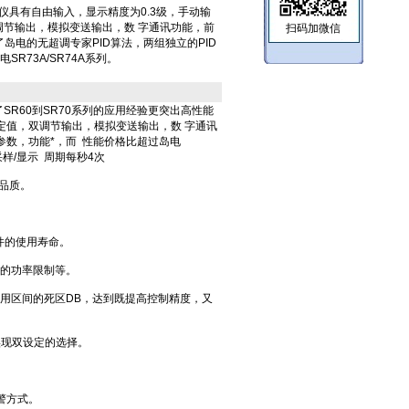
ID调节仪具有自由输入，显示精度为0.3级，手动输
节输出，模拟变送输出，数 字通讯功能，前
扫码加微信
了岛电的无超调专家PID算法，两组独立的PID
SR73A/SR74A系列。
SR60到SR70系列的应用经验更突出高性能
定值，双调节输出，模拟变送输出，数 字通讯
D参数，功能*，而 性能价格比超过岛电
采样/显示 周期每秒4次
节品质。
。
件的使用寿命。
段的功率限制等。
作用区间的死区DB，达到既提高控制精度，又
实现双设定的选择。
警方式。