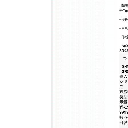
- 
合X
- 
- 单
- 
- 
SR9
型
SR
SR
输入
及测
围
直流
类型
示量
程-1
999
数点
可设