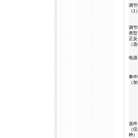
调节
（1
调节
类型
正反
（选
电源
事件
（
加
选件
（仅
种）