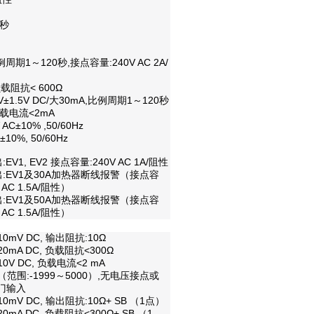
0秒
例周期
1
～
120秒,接点容量:240V AC 2A/
 负载阻抗< 600
Ω
V
±
1.5V DC/大30mA,比例周期1～120秒
 负载电流<2mA
 AC±10% ,50/60Hz
±10%, 50/60Hz
EV1, EV2 接点
容量
:240V AC 1A/阻性
出
:EV1及30A加热器断线报警
（
接点容
 AC 1.5A/
阻性
）
出
:EV1及50A加热器断线报警
（
接点容
 AC 1.5A/
阻性
）
10mV DC, 输
出
阻抗
:10
Ω
20mA DC,
负载
阻抗
<300
Ω
10V DC,
负载电流
<2 mA
（
范围
:-1999～5000）,
无电压接点或
门输入
10mV DC, 输
出
阻抗
:10
Ω
+ SB （1
点
）
20mA DC,
负载
阻抗
<300
Ω
+ SB （1