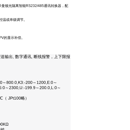
希曼顿光隔离智能RS232/485通讯转换器，配
控温或串级调节。
PV的显示补偿。
变送输出
,
数字通讯
,
断线报警，上下限报
.0
～
800.0,K3:-200
～
1200,E:0
～
6:0
～
2300,U:-199.9
～
200.0,L:0
～
℃
（ JPt100
略
）
00K
Ω
/阻性