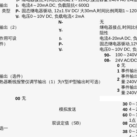
Y-
输出
电流
4～20mA
DC, 负载阻抗< 600
Ω
I-
）类型
固态继电器驱动
, 12
±
1.5V DC/
大
30mA,
时间
比例周期
1
～
12
P-
电压
0～10V DC, 负载电流< 2mA
V-
无
N-
输出
（2）
继电器接点
,
时间
比
Y-
阻性
作用可设
电流
4-20mA DC,
I-
件）
固态继电器驱动
,12
P-
电压
0～10V DC,
V-
100
～240V
90-
08-
24V AC/DC
无
0
事件输出:
1
输出（选件）
事件输
2
热器断线
报警
仅调节输出
（1）
为
Y
型
/P
型输出时可选
）
量
:240V
事件输
3
量
:240V
无
00
0～
30
模拟发送
4～
40
0～
60
1
点
双设定值
（SB）
08
OC
选一
0～
38
4～