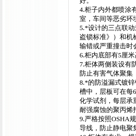
好。
4.柜子内外都喷
室，车间等恶劣环
5.*设计的三点联动
盗锁标准》）和机
输错或严重撞击时
6.柜内底部有5
7.柜体两侧装设
防止有害气体聚集
8.*的防溢漏式
槽中，层板可在每
化学试剂，每层承重
耐强腐蚀的聚丙烯
9.严格按照OSH
导线，防止静电聚