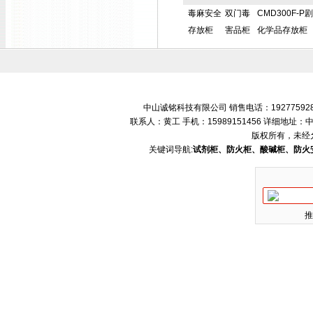
毒麻安全
双门毒
CMD300F-P
存放柜
害品柜
化学品存放柜
中山诚铭科技有限公司 销售电话：192775928
联系人：黄工 手机：15989151456 详细地
版权所有，未经
关键词导航:
试剂柜、防火柜、酸碱柜、防火
推