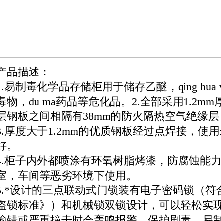
产品描述：
1.易制毒化学品存储柜用于储存乙醚，qing hu
毒物，du ma药品等危化品。2.全部采用1.2
层钢板之间相隔有38mm的防火隔热空气绝缘
3.厚度大于1.2mm的优质钢板经过点焊接，使
好。
4.柜子内外都喷涂有环氧树脂烤漆，防腐蚀能
室，车间等恶劣环境下使用。
5.*设计的三点联动式门锁装有电子密码锁（符合《G
盗锁标准》）和机械锁双锁设计，可以轻松实
输错或严重撞击时会轰鸣报警，保护剧毒、易