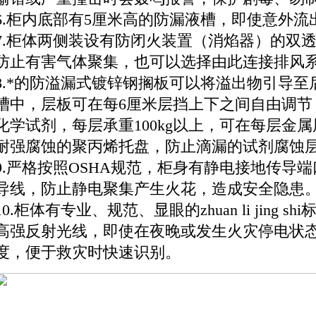
6.柜内底部有5厘米高的防漏液槽，即使意外
7.柜体两侧装设有防闭火装置（消焰器）的双
防止有害气体聚集，也可以选择由此连接排风
8.*的防溢漏式镀锌钢搁板可以将溢出物引导
槽中，层板可在每6厘米层挡上下之间自由调节
化学试剂，每层承重100kg以上，可在每层金
耐强腐蚀的聚丙烯托盘，防止滴漏的试剂腐蚀
9.严格按照OSHA规范，柜身有静电接地传导
导线，防止静电聚集产生火花，造成安全隐患
10.柜体有专业、规范、显眼的zhuan li jing
高强反射光线，即使在夜晚或发生火灾停电状
度，便于救灾时快速识别。