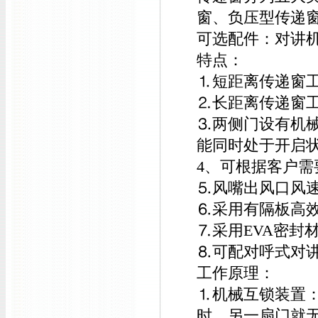
窗、负压型传递窗
可选配件：对讲
特点：
⒈短距离传递窗
⒉长距离传递窗
⒊两侧门设有机
能同时处于开启
4、可根据客户
⒌风嘴出风口风速
⒍采用有隔板高效
⒎采用EVA密封
⒏可配对呼式对
工作原理：
⒈机械互锁装置
时，另一扇门就