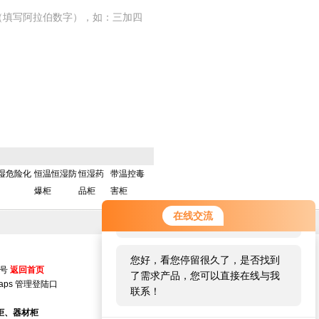
（填写阿拉伯数字），如：三加四
湿危险化
恒温恒湿防
恒湿药
带温控毒
爆柜
品柜
害柜
您好！欢迎前来咨询，很高兴为您
在线交流
服务，请问您要咨询什么问题呢？
您好，看您停留很久了，是否找到
5号
返回首页
了需求产品，您可以直接在线与我
aps
管理登陆口
联系！
柜、器材柜