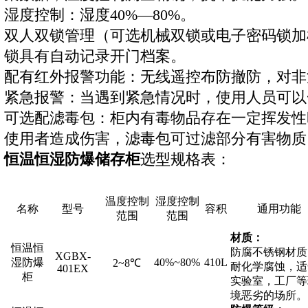
湿度控制：湿度40%—80%。
双人双锁管理（可选机械双锁或电子密码锁加
锁具有自动记录开门档案。
配有红外报警功能：无线遥控布防撤防，对非
紧急报警：当遇到紧急情况时，使用人员可以
可选配滤毒包：柜内有毒物品存在一定挥发性
使用者造成伤害，滤毒包可过滤部分有害物质
恒温恒湿防爆储存柜
选型规格表：
温度控制
湿度控制
名称
型号
容积
通用功能
范围
范围
材质：
恒温恒
防腐不锈钢材质
XGBX-
湿防爆
40%~80%
410L
2~8℃
耐化学腐蚀，适
401EX
柜
实验室，工厂等
境恶劣的场所。