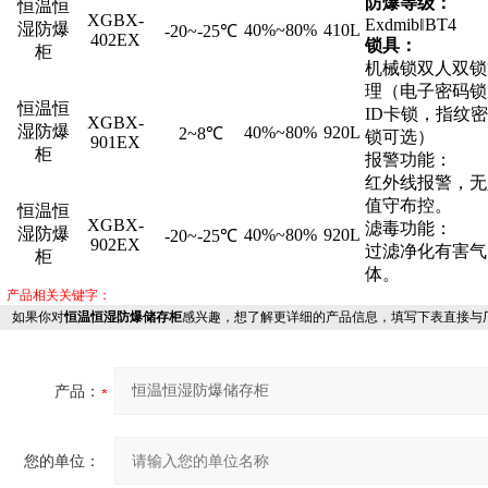
防爆等级：
恒温恒
XGBX-
Exdmib‖BT4
湿防爆
40%~80%
410L
-20~-25℃
402EX
锁具：
柜
机械锁双人双锁
理（电子密码锁
恒温恒
ID卡锁，指纹
XGBX-
湿防爆
40%~80%
920L
2~8℃
锁可选）
901EX
柜
报警功能：
红外线报警，无
值守布控。
恒温恒
XGBX-
滤毒功能：
湿防爆
40%~80%
920L
-20~-25℃
902EX
过滤净化有害气
柜
体。
产品相关关键字：
如果你对
恒温恒湿防爆储存柜
感兴趣，想了解更详细的产品信息，填写下表直接与
产品：
您的单位：