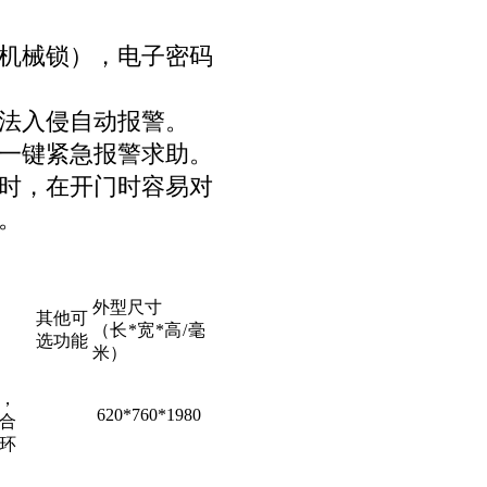
机械锁），电子密码
法入侵自动报警。
一键紧急报警求助。
时，在开门时容易对
。
外型尺寸
其他可
（长*宽*高/毫
选功能
米）
，
620*760*1980
合
环