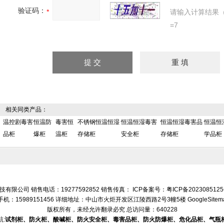
验证码：
请输入计算结果
=7
相关同类产品：
温控剧毒害
恒温防
毒害恒
不锈钢恒温恒湿
恒温恒湿毒害
恒温恒湿毒害品
恒温恒
品柜
爆柜
温柜
存储柜
安全柜
存储柜
学品柜
有限公司 销售电话：19277592852 销售传真： ICP备案号：
粤ICP备202308512
手机：15989151456 详细地址：中山市火炬开发区江陵西路2号3幢5楼
GoogleSitem
版权所有，未经允许翻录必究
总访问量：640228
:
试剂柜、防火柜、酸碱柜、防火安全柜、毒害品柜、防火防爆柜、危化品柜、气瓶