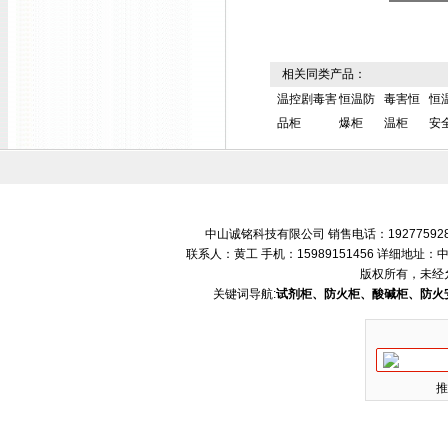
相关同类产品：
温控剧毒害
恒温防
毒害恒
恒
品柜
爆柜
温柜
安
中山诚铭科技有限公司 销售电话：192775928
联系人：黄工 手机：15989151456 详细地
版权所有，未经
关键词导航:
试剂柜、防火柜、酸碱柜、防火
推