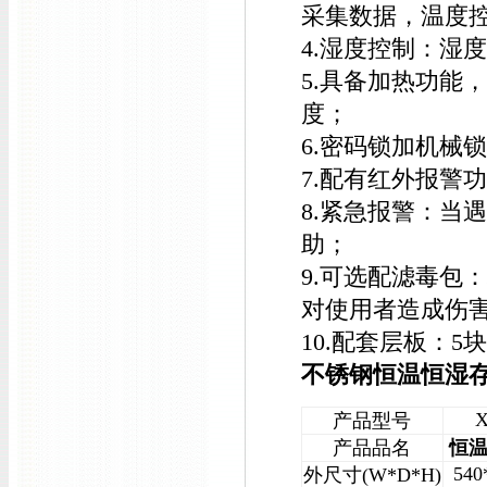
采集数据，温度
4.湿度控制：湿
5.具备加热功能
度；
6.密码锁加机械
7.配有红外报警
8.紧急报警：当
助；
9.可选配滤毒包
对使用者造成伤
10.配套层板：5
不锈钢恒温恒湿
产品型号
产品品名
恒
540
外尺寸(W*D*H)