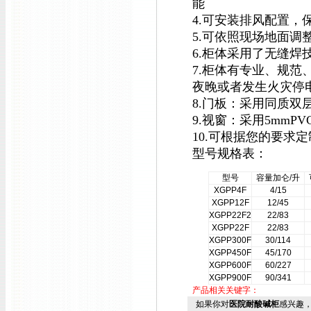
能
4.可安装排风配置，
5.可依照现场地面调
6.柜体采用了无缝
7.柜体有专业、规
夜晚或者发生火灾停
8.门板：采用同质双层
9.视窗：采用5mmP
10.可根据您的要求
型号规格表：
型号
容量加仑/升
XGPP4F
4/15
XGPP12F
12/45
XGPP22F2
22/83
XGPP22F
22/83
XGPP300F
30/114
XGPP450F
45/170
XGPP600F
60/227
XGPP900F
90/341
产品相关关键字：
如果你对
医院耐酸碱柜
感兴趣