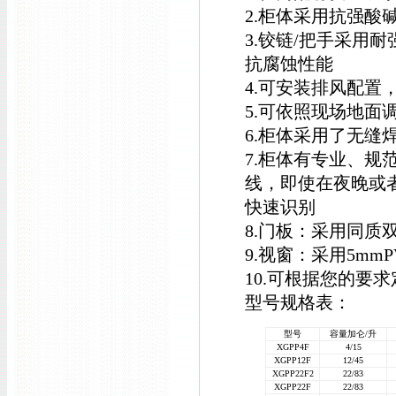
2.柜体采用抗强酸
3.铰链/把手采用
抗腐蚀性能
4.可安装排风配置
5.可依照现场地面
6.柜体采用了无
7.柜体有专业、
线，即使在夜晚或
快速识别
8.门板：采用同质双
9.视窗：采用5mm
10.可根据您的要
型号规格表：
型号
容量加仑/升
XGPP4F
4/15
XGPP12F
12/45
XGPP22F2
22/83
XGPP22F
22/83