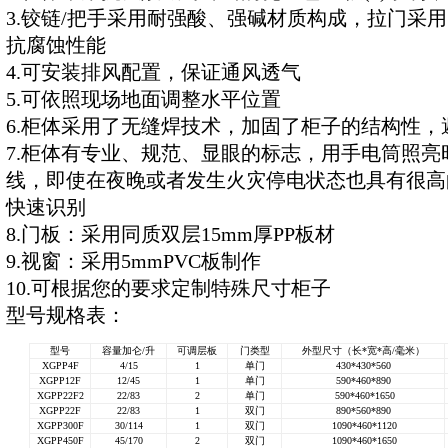
3.铰链/把手采用耐强酸、强碱材质构成，拉门采用
抗腐蚀性能
4.可安装排风配置，保证通风透气
5.可依照现场地面调整水平位置
6.柜体采用了无缝焊技术，加固了柜子的结构性
7.柜体有专业、规范、显眼的标志，用手电筒照亮
线，即使在夜晚或者发生火灾停电状态也具有很高
快速识别
8.门板：采用同质双层15mm厚PP板材
9.视窗：采用5mmPVC板制作
10.可根据您的要求定制特殊尺寸柜子
型号规格表：
型号
容量加仑/升
可调层板
门类型
外型尺寸（长*宽*高/毫米）
XGPP4F
4/15
1
单门
430*430*560
XGPP12F
12/45
1
单门
590*460*890
XGPP22F2
22/83
2
单门
590*460*1650
XGPP22F
22/83
1
双门
890*560*890
XGPP300F
30/114
1
双门
1090*460*1120
XGPP450F
45/170
2
双门
1090*460*1650