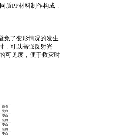
同质PP材料制作构成，
，避免了变形情况的发生
时，可以高强反射光
的可见度，便于救灾时
颜色
瓷白
瓷白
瓷白
瓷白
瓷白
瓷白