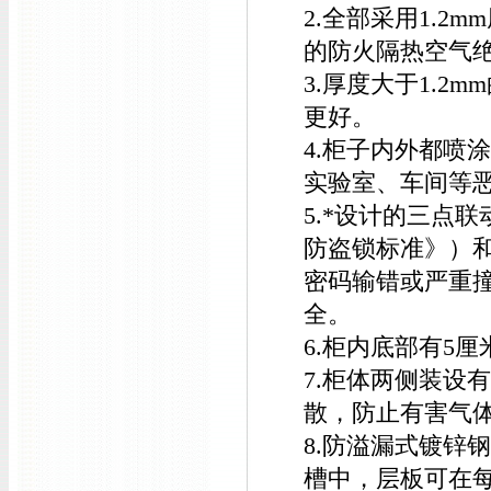
2.全部采用1.2
的防火隔热空气
3.厚度大于1.
更好。
4.柜子内外都喷
实验室、车间等
5.*设计的三点联
防盗锁标准》）
密码输错或严重
全。
6.柜内底部有5
7.柜体两侧装设
散，防止有害气
8.防溢漏式镀锌
槽中，层板可在