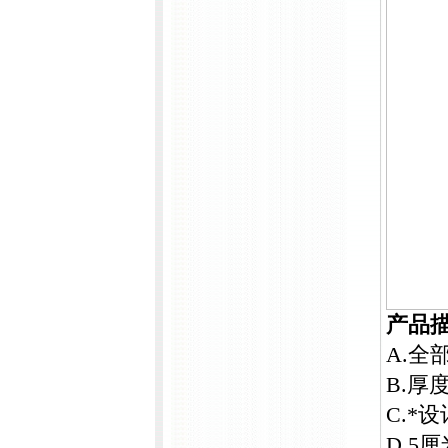
产品
A.全
B.厚
C.*
D.5