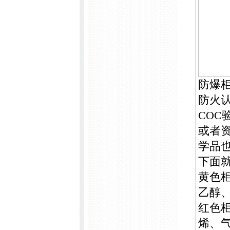
防爆柜符
防火
CO
或者
学品
下面
黄色
乙醇
红色
烯、