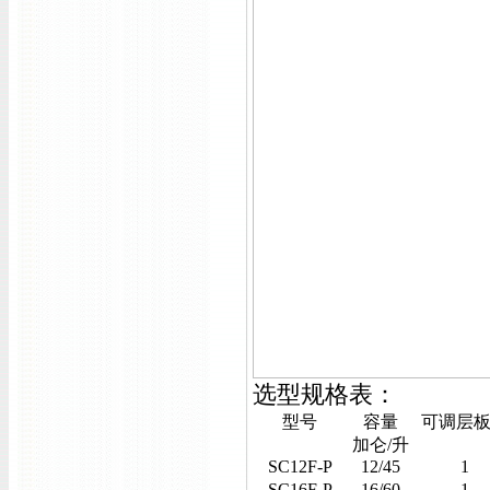
选型规格表：
型号
容量
可调层
加仑/升
SC12F-P
12/45
1
SC16F-P
16/60
1