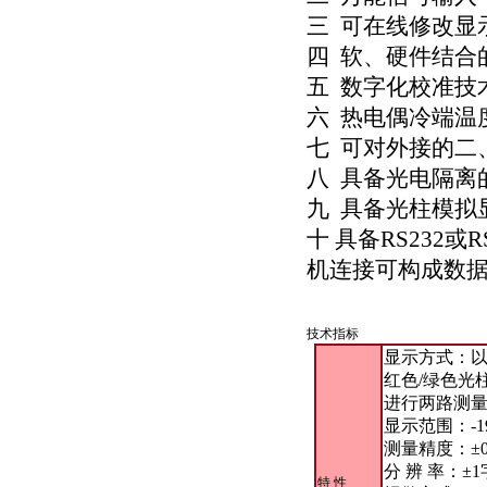
三 可在线修改显
四 软、硬件结合
五 数字化校准技
六 热电偶冷端温
七 可对外接的二
八 具备光电隔离
九 具备光柱模拟
十 具备RS232或
机连接可构成数
技术指标
显示方式：以
红色/绿色光
进行两路测量
显示范围：-19
测量精度：±0.
分 辨 率：±
特 性