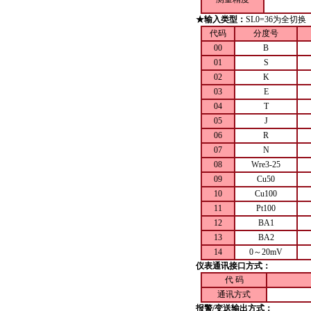
★输入类型
：
SL0=36为全
代码
分度号
00
B
01
S
02
K
03
E
04
T
05
J
06
R
07
N
08
Wre3-25
09
Cu50
10
Cu100
11
Pt100
12
BA1
13
BA2
14
0～20mV
仪表通讯接口方式：
代 码
通讯方式
报警/变送输出方式：