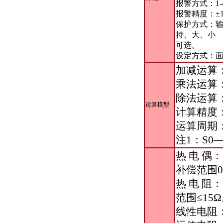
报警方式：1-
报警精度：±
保护方式：输
持、大、小
可选。
设定方式：面
加减运算：S
乘法运算：S
除法运算：S
运算模型
计算精度：±
运算周期：
注1：S0
热 电 偶：
补偿范围0
热 电 阻：
范围≤15
线性电阻：