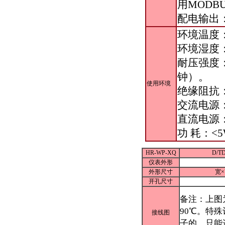
用MODB
配电输出：
环境温度：
环境湿度：
耐压强度：
钟）。
使用环境
绝缘阻抗：
交流电源：
直流电源：
功 耗：<
HR-WP-XQ
D/
仪表外形
外形尺寸
宽×
开孔尺寸
备注：上图
90℃。特
接线图
子的，只能