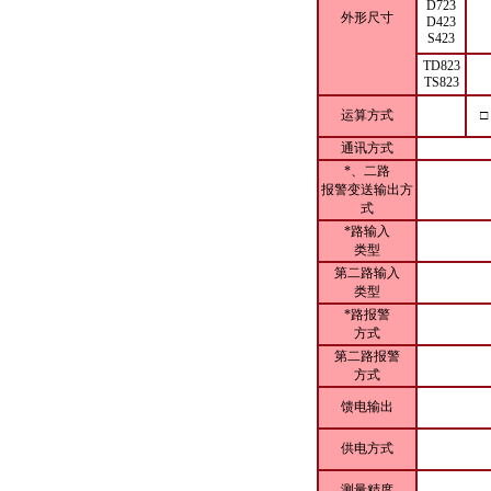
D723
外形尺寸
D423
S423
TD823
TS823
运算方式
□
通讯方式
*、二路
报警变送输出方
式
*路输入
类型
第二路输入
类型
*路报警
方式
第二路报警
方式
馈电输出
供电方式
测量精度