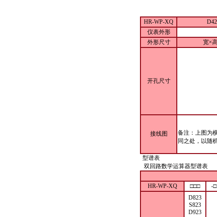
HR-WP-XQ
D4
仪表外形
外形尺寸
宽×高
开孔尺寸
备注：上图为
接线图
同之处，以随
型谱表
双回路数学运算器型谱表
HR-WP-XQ
□□□
-□
D823
S823
D923