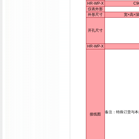
HR-WP-X
C9
仪表外形
外形尺寸
宽×高×深
开孔尺寸
HR-WP-X
备注：特殊订货与本
接线图