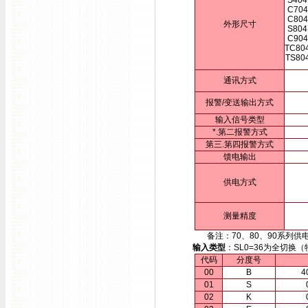
S404
C704
C804
外形尺寸
S804
C904
TC80
TS80
通讯方式
报警/变送输出方式
输入信号类型
*.第二报警方式
第三.第四报警方式
馈电输出
供电方式
测量精度
备注：70、80、90系列供电方
输入类型
：SL0=36为全切
代码
分度号
00
B
4
01
S
02
K