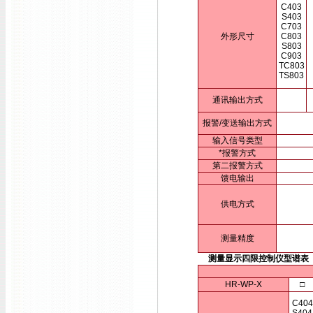
C403
S403
C703
外形尺寸
C803
S803
C903
TC803
TS803
通讯输出方式
报警/变送输出方式
输入信号类型
*报警方式
第二报警方式
馈电输出
供电方式
测量精度
测量显示四限控制仪型谱表
HR-WP-X
□
C404