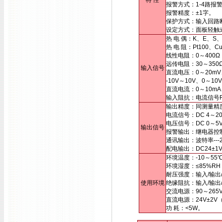
特 性
报警方式：1-4路报
报警精度：±1字。
保护方式：输入回路
设定方式：面板轻触
热 电 偶：K、E、S
热 电 阻：Pt100、
线性电阻：0～400Ω
远传电阻：30～35
输入信号
直流电压：0～20mV
-10V～10V、0～
直流电流：0～10mA
输入阻抗：电流信号Ri
输出精度：同测量精
电流信号：DC 4～20
电压信号：DC 0～
输出信号
报警输出：继电器控制输出
通讯输出：波特率---2
配电输出：DC24±1
环境温度：-10～55
环境湿度：≤85%R
耐压强度：输入/输出/电
使用环境
绝缘阻抗：输入/输出/
交流电源：90～265
直流电源：24V±2
功 耗：<5W。