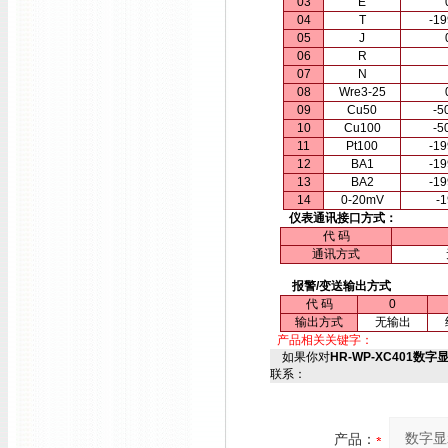
03
E
04
T
-1
05
J
06
R
07
N
08
Wre3-25
09
Cu50
-5
10
Cu100
-5
11
Pt100
-1
12
BA1
-1
13
BA2
-1
14
0-20mV
-
仪表通讯接口方式：
代 码
通讯方式
报警/变送输出方式
代 码
0
输出方式
无输出
产品相关关键字：
如果你对
HR-WP-XC401数字显
联系：
产品：