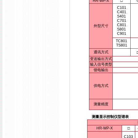
HR-WP-X
□
-
C101
C401
S401
C701
C801
外型尺寸
S801
C901
TC801
TS801
通讯方式
变送输出方式
输入信号类型
馈电输出
供电方式
测量精度
测量显示控制仪型谱表
HR-WP-X
□
C103