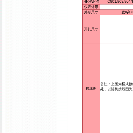
HR-WP-X
C801/803/80
仪表外形
外形尺寸
宽×高×
开孔尺寸
备注：上图为横式接
接线图
处，以随机接线图为