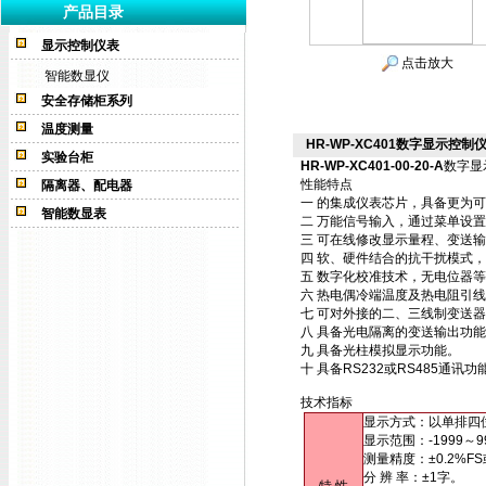
产品目录
显示控制仪表
点击放大
智能数显仪
安全存储柜系列
温度测量
HR-WP-XC401数字显示控制仪HR
实验台柜
HR-WP-XC401-00-20-A
数字显
性能特点
隔离器、配电器
一 的集成仪表芯片，具备更为
智能数显表
二 万能信号输入，通过菜单设
三 可在线修改显示量程、变送
四 软、硬件结合的抗干扰模式
五 数字化校准技术，无电位器
六 热电偶冷端温度及热电阻引
七 可对外接的二、三线制变送
八 具备光电隔离的变送输出功
九 具备光柱模拟显示功能。
十 具备RS232或RS485通
技术指标
显示方式：以单排四
显示范围：-1999～9
测量精度：±0.2%FS
分 辨 率：±1字。