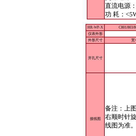
直流电源：
功 耗：<5
HR-WP-X
C801/803
仪表外形
外形尺寸
宽×
开孔尺寸
备注：上
右顺时针旋
接线图
线图为准