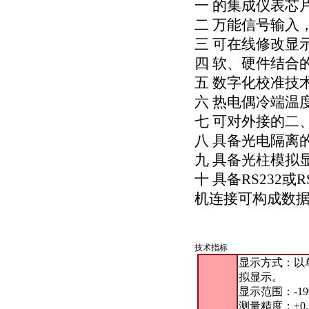
一 的集成仪表芯
二 万能信号输入
三 可在线修改显
四 软、硬件结合
五 数字化校准技
六 热电偶冷端温
七 可对外接的二
八 具备光电隔离
九 具备光柱模拟
十 具备RS232或
机连接可构成数
技术指标
显示方式：以
拟显示。
显示范围：-19
测量精度：±0.