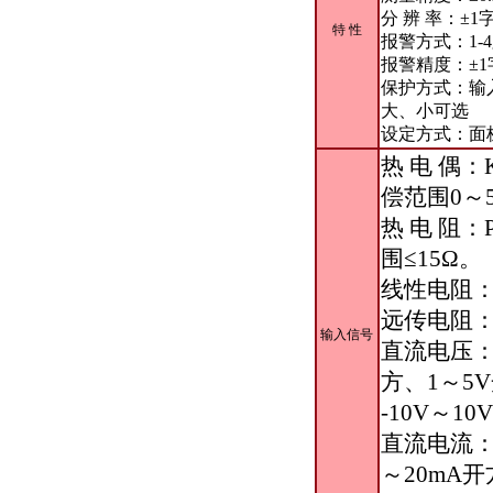
分 辨 率：±1
特 性
报警方式：1-
报警精度：±1
保护方式：输
大、小可选
设定方式：面
热 电 偶：
偿范围0～
热 电 阻：
围≤15Ω。
线性电阻：0
远传电阻：
输入信号
直流电压：0
方、1～5V
-10V～
直流电流：0
～20mA