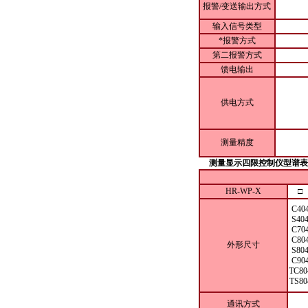
报警/变送输出方式
输入信号类型
*报警方式
第二报警方式
馈电输出
供电方式
测量精度
测量显示四限控制仪型谱表
HR-WP-X
□
C40
S40
C70
C80
外形尺寸
S80
C90
TC80
TS80
通讯方式