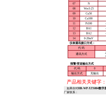
07
N
08
Wre3-25
09
Cu50
10
Cu100
11
Pt100
12
BA1
13
BA2
14
0-20mV
仪表通讯接口方式：
代 码
通讯方式
报警/变送输出方式
代 码
0
输出方式
无输出
产品相关关键字
如果你对
HR-WP-XTS804数字显
厂家联系：