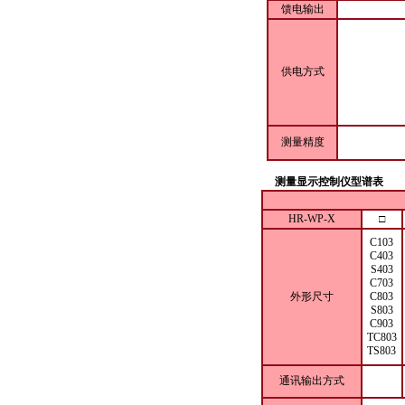
馈电输出
供电方式
测量精度
测量显示控制仪型谱表
HR-WP-X
□
C103
C403
S403
C703
外形尺寸
C803
S803
C903
TC803
TS803
通讯输出方式