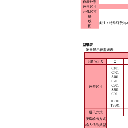
仪表外形
外形尺寸
开孔尺寸
接
线
备注：特殊订货与
图
型谱表
测量显示仪型谱表
HR-WP-X
□
C101
C401
S401
C701
C801
外型尺寸
S801
C901
TC801
TS801
通讯方式
变送输出方式
输入信号类型