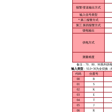
报警/变送输出方式
输入信号类型
*.第二报警方式
第三.第四报警方式
馈电输出
供电方式
测量精度
备注：70、80、90系列供电方
输入类型
：SL0=36为全切
代码
分度号
00
B
01
S
02
K
03
E
04
T
05
J
06
R