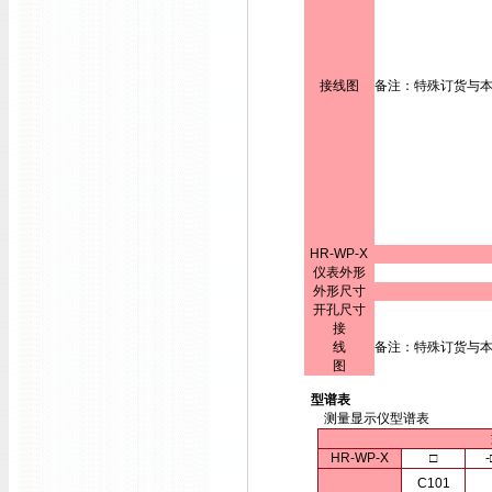
接线图
备注：特殊订货与
HR-WP-X
仪表外形
外形尺寸
开孔尺寸
接
线
备注：特殊订货与
图
型谱表
测量显示仪型谱表
HR-WP-X
□
-
C101