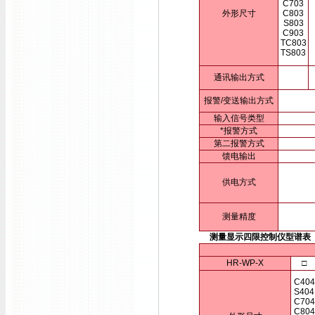
C703
外形尺寸
C803
S803
C903
TC803
TS803
通讯输出方式
报警/变送输出方式
输入信号类型
*报警方式
第二报警方式
馈电输出
供电方式
测量精度
测量显示四限控制仪型谱表
HR-WP-X
□
C404
S404
C704
C804