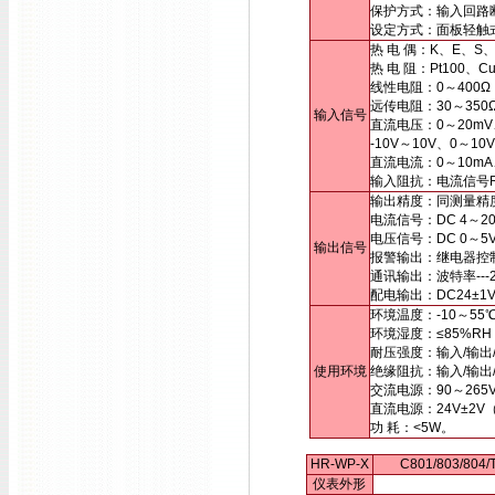
保护方式：输入回路
设定方式：面板轻触
热 电 偶：K、E、S
热 电 阻：Pt100、
线性电阻：0～400Ω
远传电阻：30～35
输入信号
直流电压：0～20mV
-10V～10V、0～
直流电流：0～10mA
输入阻抗：电流信号Ri
输出精度：同测量精
电流信号：DC 4～20
电压信号：DC 0～
输出信号
报警输出：继电器控制输出
通讯输出：波特率---2
配电输出：DC24±1
环境温度：-10～55
环境湿度：≤85%R
耐压强度：输入/输出/电
使用环境
绝缘阻抗：输入/输出/
交流电源：90～265
直流电源：24V±2
功 耗：<5W。
HR-WP-X
C801/803/80
仪表外形