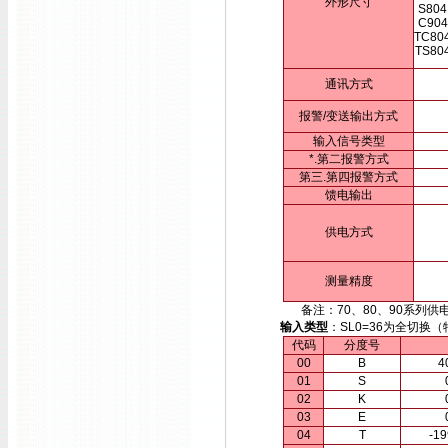
外形尺寸
S804
C904
TC80
TS80
通讯方式
报警/变送输出方式
输入信号类型
*.第二报警方式
第三.第四报警方式
馈电输出
供电方式
测量精度
备注：70、80、90系列供电方
输入类型
：SL0=36为全切
代码
分度号
00
B
4
01
S
02
K
03
E
04
T
-1