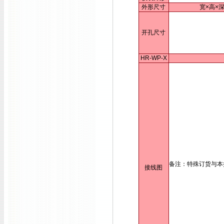
外形尺寸
宽×高×深
开孔尺寸
HR-WP-X
备注：特殊订货与本
接线图