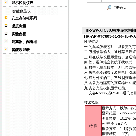
显示控制仪表
点击放大
智能数显仪
安全存储柜系列
温度测量
HR-WP-XTC803数字显示控制仪HR
实验台柜
HR-WP-XTC803-01-36-HL-P-A
性能特点
隔离器、配电器
一 的集成仪表芯片，具备更为
智能数显表
二 万能信号输入，通过菜单设
三 可在线修改显示量程、变送
四 软、硬件结合的抗干扰模式
五 数字化校准技术，无电位器
六 热电偶冷端温度及热电阻引
七 可对外接的二、三线制变送
八 具备光电隔离的变送输出功
九 具备光柱模拟显示功能。
十 具备RS232或RS485通
技术指标
显示方式：以单排四
显示范围：-1999～9
测量精度：±0.2%FS
分 辨 率：±1字。
特 性
报警方式：1-4路报
报警精度：±1字。