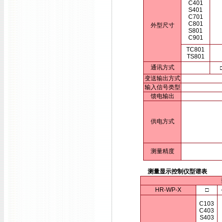
C401
S401
C701
C801
外型尺寸
S801
C901
TC801
TS801
通讯方式
变送输出方式
输入信号类型
馈电输出
供电方式
测量精度
测量显示控制仪型谱表
HR-WP-X
□
C103
C403
S403