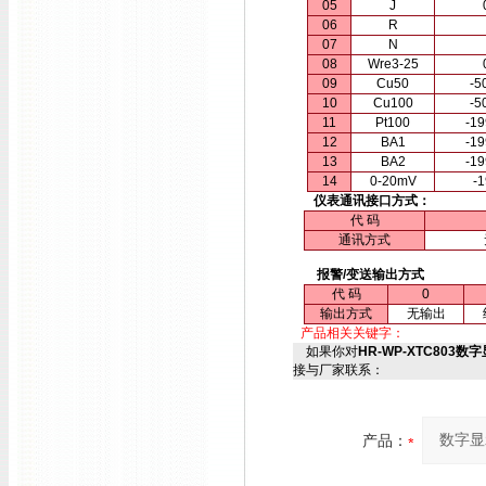
05
J
06
R
07
N
08
Wre3-25
09
Cu50
-5
10
Cu100
-5
11
Pt100
-1
12
BA1
-1
13
BA2
-1
14
0-20mV
-
仪表通讯接口方式：
代 码
通讯方式
报警/变送输出方式
代 码
0
输出方式
无输出
产品相关关键字：
如果你对
HR-WP-XTC803数字显
接与厂家联系：
产品：