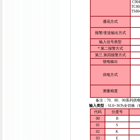
C90
TC80
TS80
通讯方式
报警/变送输出方式
输入信号类型
*.第二报警方式
第三.第四报警方式
馈电输出
供电方式
测量精度
备注：70、80、90系列供电方
输入类型
：SL0=36为全切
代码
分度号
00
B
01
S
02
K
03
E