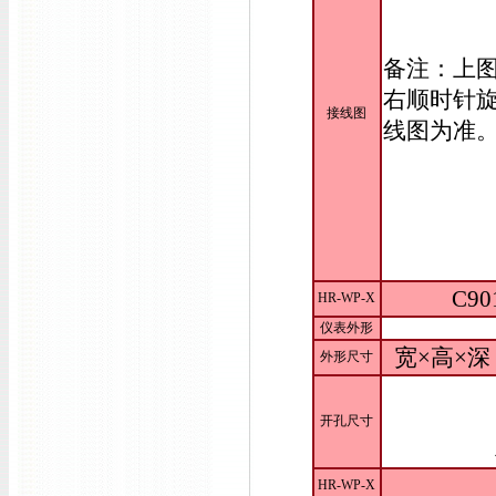
备注：上
右顺时针旋
接线图
线图为准
C90
HR-WP-X
仪表外形
宽×高×深：
外形尺寸
开孔尺寸
HR-WP-X