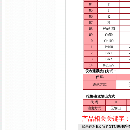
04
T
05
J
06
R
07
N
08
Wre3-25
09
Cu50
10
Cu100
11
Pt100
12
BA1
13
BA2
14
0-20mV
仪表通讯接口方式：
代 码
通讯方式
报警/变送输出方式
代 码
0
输出方式
无输出
产品相关关键字
如果你对
HR-WP-XTC803数字显