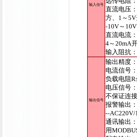
远传电阻：
输入信号
直流电压：0
方、1～5V
-10V～
直流电流：0
4～20mA
输入阻抗：电
输出精度
电流信号：D
负载电阻R≤
电压信号：D
不保证连
输出信号
报警输出：
--AC220
通讯输出：波
用MODBU