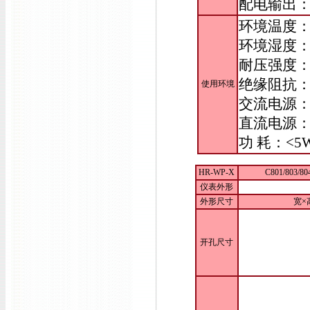
配电输出：D
环境温度：-
环境湿度：
耐压强度：输
绝缘阻抗：
使用环境
交流电源：9
直流电源：
功 耗：<5
HR-WP-X
C801/803/
仪表外形
外形尺寸
宽×高
开孔尺寸