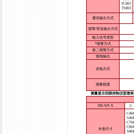
TC803
TS803
通讯输出方式
报警/变送输出方式
输入信号类型
*报警方式
第二报警方式
馈电输出
供电方式
测量精度
测量显示四限控制仪型谱表
HR-WP-X
□
C40
S40
C70
C80
外形尺寸
S80