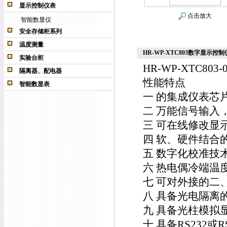
显示控制仪表
点击放大
智能数显仪
安全存储柜系列
温度测量
HR-WP-XTC803数字显示控制仪HR
实验台柜
HR-WP-XTC803-0
隔离器、配电器
性能特点
智能数显表
一 的集成仪表芯
二 万能信号输入
三 可在线修改显
四 软、硬件结合
五 数字化校准技
六 热电偶冷端温
七 可对外接的二
八 具备光电隔离
九 具备光柱模拟
十 具备RS232或