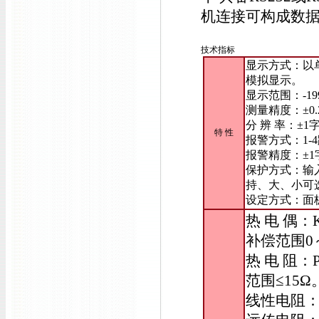
机连接可构成数
技术指标
显示方式：以
模拟显示。
显示范围：-19
测量精度：±0.
分 辨 率：±1
特 性
报警方式：1-
报警精度：±1
保护方式：输
持、大、小可
设定方式：面
热 电 偶：
补偿范围0
热 电 阻：
范围≤15Ω
线性电阻：0