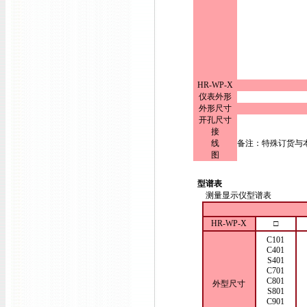
HR-WP-X
仪表外形
外形尺寸
开孔尺寸
接
线
备注：特殊订货与
图
型谱表
测量显示仪型谱表
HR-WP-X
□
C101
C401
S401
C701
C801
外型尺寸
S801
C901