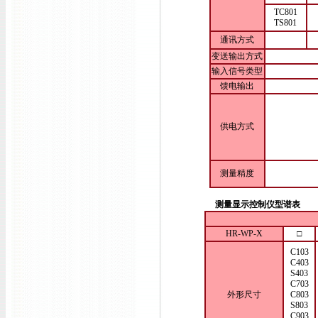
TC801
TS801
通讯方式
变送输出方式
输入信号类型
馈电输出
供电方式
测量精度
测量显示控制仪型谱表
HR-WP-X
□
C103
C403
S403
C703
外形尺寸
C803
S803
C903