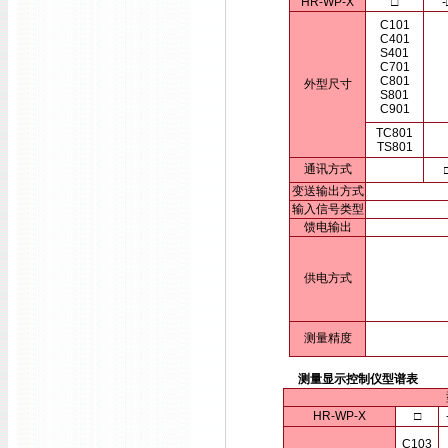
HR-WP-X
□
-
C101
C401
S401
C701
C801
外型尺寸
S801
C901
TC801
TS801
通讯方式
变送输出方式
输入信号类型
馈电输出
供电方式
测量精度
测量显示控制仪型谱表
HR-WP-X
□
C103