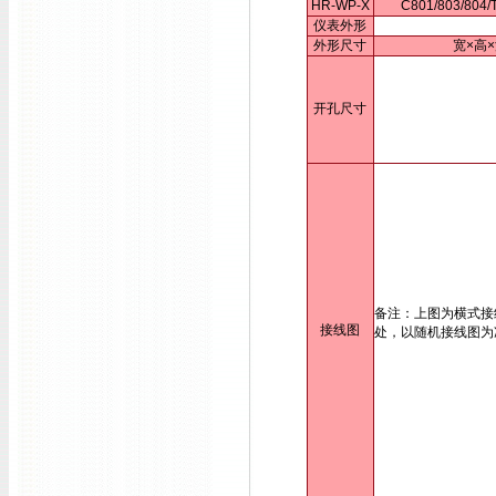
HR-WP-X
C801/803/80
仪表外形
外形尺寸
宽×高×
开孔尺寸
备注：上图为横式接
接线图
处，以随机接线图为