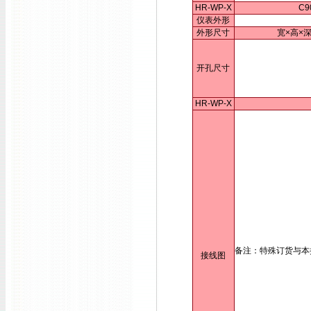
HR-WP-X
C9
仪表外形
外形尺寸
宽×高×深
开孔尺寸
HR-WP-X
备注：特殊订货与本
接线图