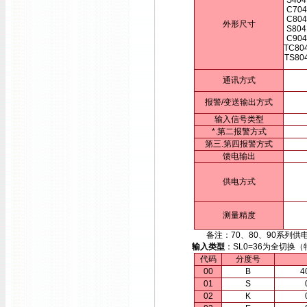
S404
C704
C804
外形尺寸
S804
C904
TC80
TS80
通讯方式
报警/变送输出方式
输入信号类型
*.第二报警方式
第三.第四报警方式
馈电输出
供电方式
测量精度
备注：70、80、90系列供电方
输入类型
：SL0=36为全切
代码
分度号
00
B
4
01
S
02
K