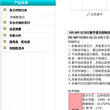
产品目录
显示控制仪表
点击放大
智能数显仪
安全存储柜系列
温度测量
HR-WP-XC801数字显示控制仪HR
实验台柜
HR-WP-XC801-02-11-A
数字显
性能特点
隔离器、配电器
一 的集成仪表芯片，具备更为
智能数显表
二 万能信号输入，通过菜单设
三 可在线修改显示量程、变送
四 软、硬件结合的抗干扰模式
五 数字化校准技术，无电位器
六 热电偶冷端温度及热电阻引
七 可对外接的二、三线制变送
八 具备光电隔离的变送输出功
九 具备光柱模拟显示功能。
十 具备RS232或RS485通
技术指标
显示方式：以单排四
显示范围：-1999～9
测量精度：±0.2%FS
分 辨 率：±1字。