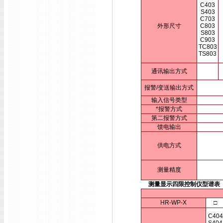
C403
S403
C703
外形尺寸
C803
S803
C903
TC803
TS803
通讯输出方式
报警/变送输出方式
输入信号类型
*报警方式
第二报警方式
馈电输出
供电方式
测量精度
测量显示四限控制仪型谱表
HR-WP-X
□
C404