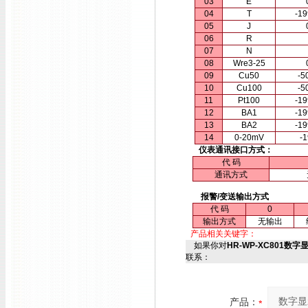
03
E
04
T
-1
05
J
06
R
07
N
08
Wre3-25
09
Cu50
-5
10
Cu100
-5
11
Pt100
-1
12
BA1
-1
13
BA2
-1
14
0-20mV
-
仪表通讯接口方式：
代 码
通讯方式
报警/变送输出方式
代 码
0
输出方式
无输出
产品相关关键字：
如果你对
HR-WP-XC801数字显
联系：
产品：