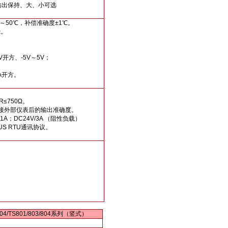
输出保持、大、小可选
0～50℃，补偿准确度±1℃。
Ω。
V开方、-5V～5V；
mA开方。
≤750Ω。
证连接外部仪表后的输出准确度。
1A；DC24V/3A （阻性负载）
US RTU通讯协议。
/804/TS801/803/804系列（竖式）