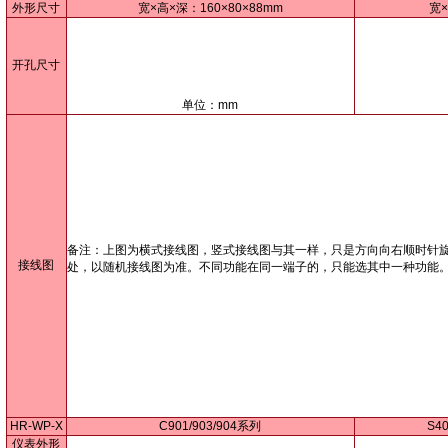
外形尺寸
宽×高×深：160×80×88mm
宽×
开孔尺寸
单位：mm
备注：上图为横式接线图，竖式接线图与其一样，只是方向向右顺时针旋
接线图
处，以随机接线图为准。不同功能在同一端子的，只能选其中一种功能
HR-WP-X
C901/903/904系列
S4
仪表外形