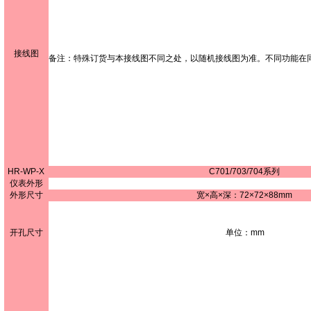
接线图
备注：特殊订货与本接线图不同之处，以随机接线图为准。不同功能在
HR-WP-X
C701/703/704系列
仪表外形
外形尺寸
宽×高×深：72×72×88mm
开孔尺寸
单位：mm