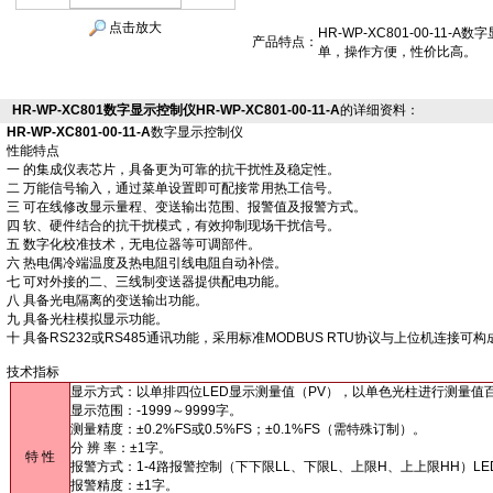
点击放大
HR-WP-XC801-00-1
产品特点：
单，操作方便，性价比高。
HR-WP-XC801数字显示控制仪HR-WP-XC801-00-11-A
的详细资料：
HR-WP-XC801-00-11-A
数字显示控制仪
性能特点
一 的集成仪表芯片，具备更为可靠的抗干扰性及稳定性。
二 万能信号输入，通过菜单设置即可配接常用热工信号。
三 可在线修改显示量程、变送输出范围、报警值及报警方式。
四 软、硬件结合的抗干扰模式，有效抑制现场干扰信号。
五 数字化校准技术，无电位器等可调部件。
六 热电偶冷端温度及热电阻引线电阻自动补偿。
七 可对外接的二、三线制变送器提供配电功能。
八 具备光电隔离的变送输出功能。
九 具备光柱模拟显示功能。
十 具备RS232或RS485通讯功能，采用标准MODBUS RTU协议与上位机连接
技术指标
显示方式：以单排四位LED显示测量值（PV），以单色光柱进行测量值
显示范围：-1999～9999字。
测量精度：±0.2%FS或0.5%FS；±0.1%FS（需特殊订制）。
分 辨 率：±1字。
特 性
报警方式：1-4路报警控制（下下限LL、下限L、上限H、上上限HH）LE
报警精度：±1字。