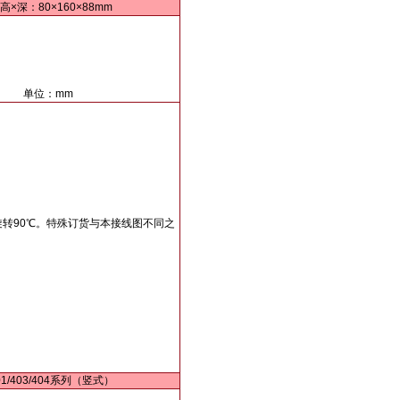
高×深：80×160×88mm
单位：mm
转90℃。特殊订货与本接线图不同之
。
01/403/404系列（竖式）