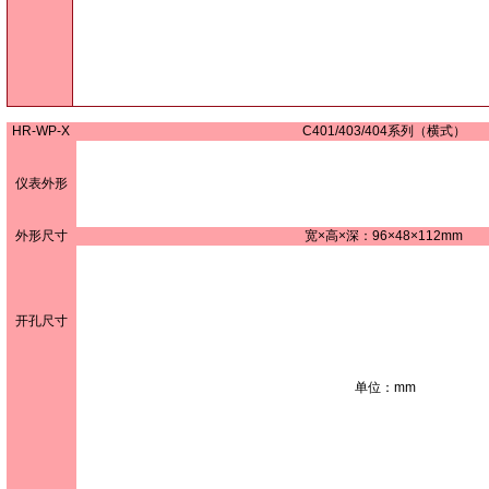
HR-WP-X
C401/403/404系列（横式）
仪表外形
外形尺寸
宽×高×深：96×48×112mm
开孔尺寸
单位：mm