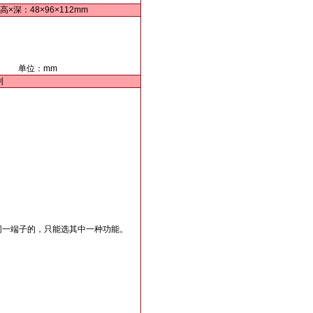
高×深：48×96×112mm
单位：mm
列
同一端子的，只能选其中一种功能。