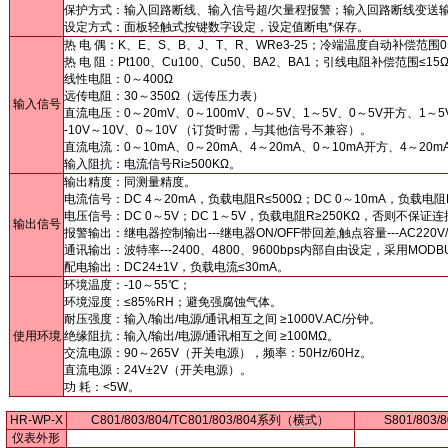
保护方式：输入回路断线、输入信号超/欠量程报警；输入回路断线变送
设定方式：面板轻触式按键数字设定，设定值断电*保存。
热 电 偶：K、E、S、B、J、T、R、WRe3-25；冷端温度自动补偿范围
热 电 阻：Pt100、Cu100、Cu50、BA2、BA1；引线电阻补偿范围≤15
线性电阻：0～400Ω
远传电阻：30～350Ω（远传压力表）
输入信号
直流电压：0～20mV、0～100mV、0～5V、1～5V、0～5V开方、1～5
-10V～10V、0～10V （订货时需，与其他信号不兼容）。
直流电流：0～10mA、0～20mA、4～20mA、0～10mA开方、4～20
输入阻抗：电流信号Ri≥500KΩ。
输出精度：同测量精度。
电流信号：DC 4～20mA，负载电阻R≤500Ω；DC 0～10mA，负载电阻R
电压信号：DC 0～5V；DC 1～5V，负载电阻R≥250KΩ，否则不保
输出信号
报警输出：继电器控制输出---继电器ON/OFF带回差,触点容量---AC220V/
通讯输出：波特率---2400、4800、9600bps内部自由设定，采用MODB
配电输出：DC24±1V，负载电流≤30mA。
环境温度：-10～55℃；
环境湿度：≤85%RH；避免强腐蚀气体。
耐压强度：输入/输出/电源/通讯相互之间 ≥1000V.AC/分钟。
使用环境
绝缘阻抗：输入/输出/电源/通讯相互之间 ≥100MΩ。
交流电源：90～265V（开关电源），频率：50Hz/60Hz。
直流电源：24V±2V（开关电源）。
功 耗：<5W。
HR-WP-X
C801/803/804/TC801/803/804系列（横式）
S801/803
仪表外形