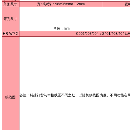
外形尺寸
宽×高×深：96×96mm×112mm
宽×
开孔尺寸
单位：mm
HR-WP-X
C901/903/904；S401/403/404系
备注：特殊订货与本接线图不同之处，以随机接线图为准。不同功能在
接线图