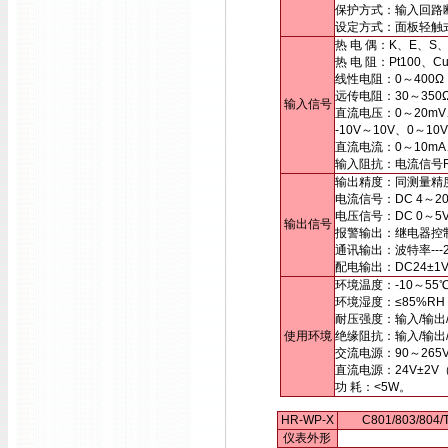
保护方式：输入回路
设定方式：面板轻触
热 电 偶：K、E、S
热 电 阻：Pt100、
线性电阻：0～400Ω
远传电阻：30～35
输入信号
直流电压：0～20mV
-10V～10V、0～
直流电流：0～10mA
输入阻抗：电流信号Ri
输出精度：同测量精
电流信号：DC 4～20
电压信号：DC 0～
输出信号
报警输出：继电器控制输出
通讯输出：波特率---2
配电输出：DC24±1
环境温度：-10～55
环境湿度：≤85%R
耐压强度：输入/输出/电
使用环境
绝缘阻抗：输入/输出/
交流电源：90～265
直流电源：24V±2
功 耗：<5W。
HR-WP-X
C801/803/80
仪表外形