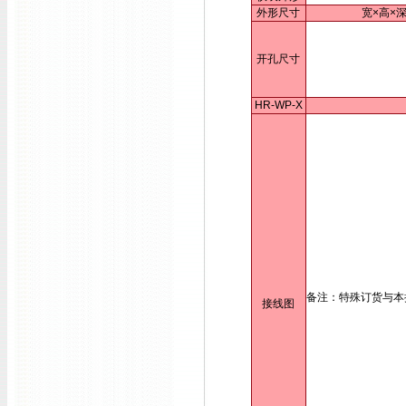
外形尺寸
宽×高×深
开孔尺寸
HR-WP-X
备注：特殊订货与本
接线图