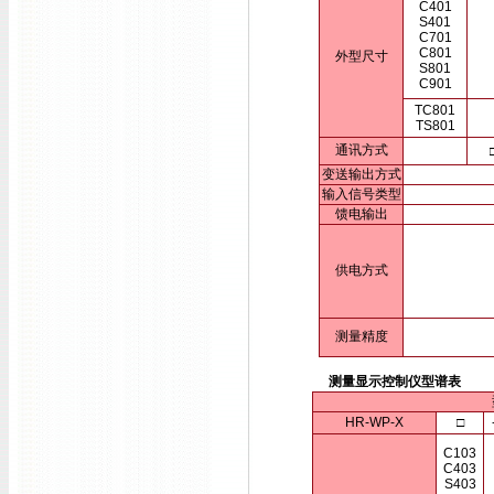
C401
S401
C701
C801
外型尺寸
S801
C901
TC801
TS801
通讯方式
变送输出方式
输入信号类型
馈电输出
供电方式
测量精度
测量显示控制仪型谱表
HR-WP-X
□
C103
C403
S403