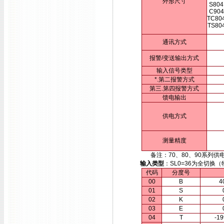
外形尺寸
S804
C904
TC80
TS80
通讯方式
报警/变送输出方式
输入信号类型
*.第二报警方式
第三.第四报警方式
馈电输出
供电方式
测量精度
备注：70、80、90系列供电方
输入类型
：SL0=36为全切
代码
分度号
00
B
4
01
S
02
K
03
E
04
T
-1