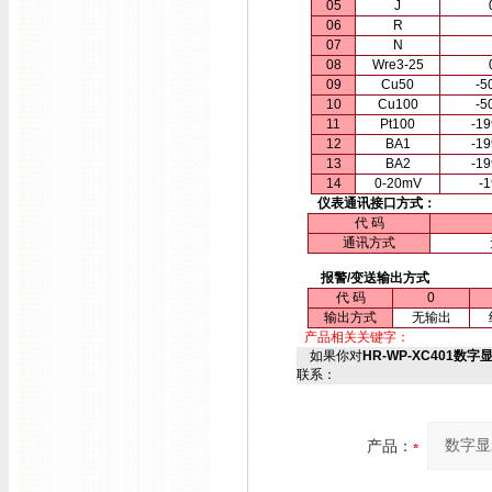
05
J
06
R
07
N
08
Wre3-25
09
Cu50
-5
10
Cu100
-5
11
Pt100
-1
12
BA1
-1
13
BA2
-1
14
0-20mV
-
仪表通讯接口方式：
代 码
通讯方式
报警/变送输出方式
代 码
0
输出方式
无输出
产品相关关键字：
如果你对
HR-WP-XC401数字显
联系：
产品：