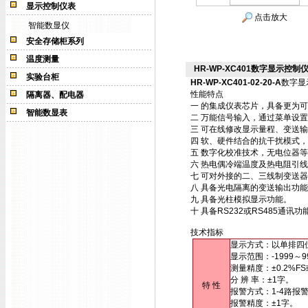
显示控制仪表
点击放大
智能数显仪
安全存储柜系列
温度测量
HR-WP-XC401数字显示控制仪HR
实验台柜
HR-WP-XC401-02-20-A
数字显
性能特点
隔离器、配电器
一 的集成仪表芯片，具备更为
智能数显表
二 万能信号输入，通过菜单设
三 可在线修改显示量程、变送
四 软、硬件结合的抗干扰模式
五 数字化校准技术，无电位器
六 热电偶冷端温度及热电阻引
七 可对外接的二、三线制变送
八 具备光电隔离的变送输出功
九 具备光柱模拟显示功能。
十 具备RS232或RS485通
技术指标
显示方式：以单排四
显示范围：-1999～9
测量精度：±0.2%FS
分 辨 率：±1字。
特 性
报警方式：1-4路报
报警精度：±1字。