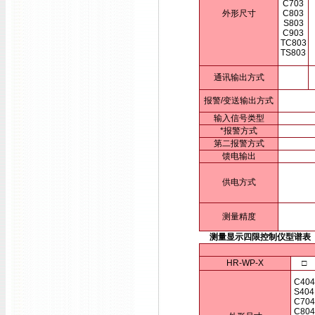
C703
外形尺寸
C803
S803
C903
TC803
TS803
通讯输出方式
报警/变送输出方式
输入信号类型
*报警方式
第二报警方式
馈电输出
供电方式
测量精度
测量显示四限控制仪型谱表
HR-WP-X
□
C404
S404
C704
C804