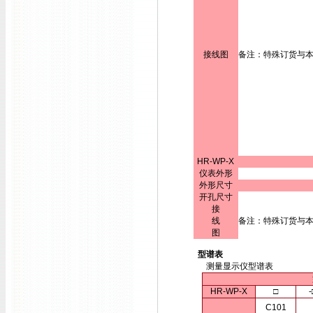
接线图
备注：特殊订货与
HR-WP-X
仪表外形
外形尺寸
开孔尺寸
接
线
备注：特殊订货与
图
型谱表
测量显示仪型谱表
HR-WP-X
□
-
C101