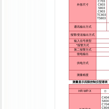
C703
外形尺寸
C803
S803
C903
TC803
TS803
通讯输出方式
报警/变送输出方式
输入信号类型
*报警方式
第二报警方式
馈电输出
供电方式
测量精度
测量显示四限控制仪型谱表
HR-WP-X
□
C404
S404
C704
C804