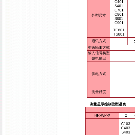
C401
S401
C701
C801
外型尺寸
S801
C901
TC801
TS801
通讯方式
变送输出方式
输入信号类型
馈电输出
供电方式
测量精度
测量显示控制仪型谱表
HR-WP-X
□
C103
C403
S403