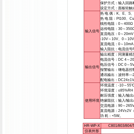
保护方式：输入回路
设定方式：面板轻触
热 电 偶：K、E、S
热 电 阻：Pt100、
线性电阻：0～400Ω
远传电阻：30～35
输入信号
直流电压：0～20mV
-10V～10V、0～
直流电流：0～10mA
输入阻抗：电流信号Ri
输出精度：同测量精
电流信号：DC 4～20
电压信号：DC 0～
输出信号
报警输出：继电器控制输出
通讯输出：波特率---2
配电输出：DC24±1
环境温度：-10～55
环境湿度：≤85%R
耐压强度：输入/输出/电
使用环境
绝缘阻抗：输入/输出/
交流电源：90～265
直流电源：24V±2
功 耗：<5W。
HR-WP-X
C801/803/80
仪表外形