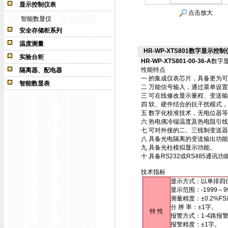
显示控制仪表
点击放大
智能数显仪
安全存储柜系列
温度测量
HR-WP-XTS801数字显示控制仪H
实验台柜
HR-WP-XTS801-00-36-A
数字
性能特点
隔离器、配电器
一 的集成仪表芯片，具备更为
智能数显表
二 万能信号输入，通过菜单设
三 可在线修改显示量程、变送
四 软、硬件结合的抗干扰模式
五 数字化校准技术，无电位器
六 热电偶冷端温度及热电阻引
七 可对外接的二、三线制变送
八 具备光电隔离的变送输出功
九 具备光柱模拟显示功能。
十 具备RS232或RS485通
技术指标
显示方式：以单排四
显示范围：-1999～9
测量精度：±0.2%FS
分 辨 率：±1字。
特 性
报警方式：1-4路报
报警精度：±1字。