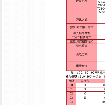
外形尺寸
S804
C904
TC80
TS80
通讯方式
报警/变送输出方式
输入信号类型
*.第二报警方式
第三.第四报警方式
馈电输出
供电方式
测量精度
备注：70、80、90系列供电方
输入类型
：SL0=36为全切
代码
分度号
00
B
4
01
S
02
K
03
E
04
T
-1