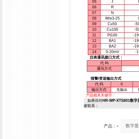
05
J
06
R
07
N
08
Wre3-25
09
Cu50
-5
10
Cu100
-5
11
Pt100
-1
12
BA1
-1
13
BA2
-1
14
0-20mV
-
仪表通讯接口方式：
代 码
通讯方式
报警/变送输出方式
代 码
0
输出方式
无输出
产品相关关键字：
如果你对
HR-WP-XTS801数字
家联系：
产品：