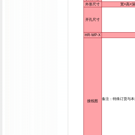
外形尺寸
宽×高×深
开孔尺寸
HR-WP-X
备注：特殊订货与本
接线图