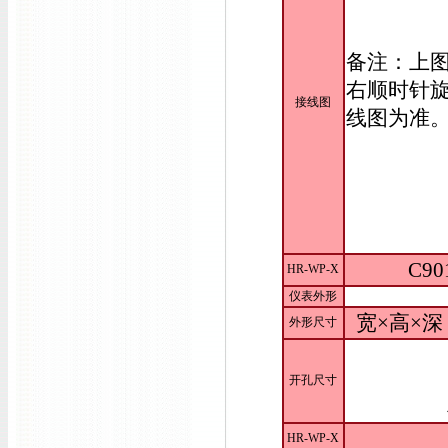
备注：上
右顺时针旋
接线图
线图为准
C90
HR-WP-X
仪表外形
宽×高×深：
外形尺寸
开孔尺寸
HR-WP-X