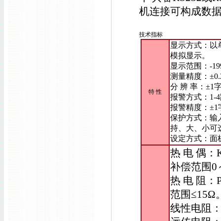
机连接可构成数
技术指标
显示方式：以
模拟显示。
显示范围：-19
测量精度：±0.
分 辨 率：±1
特 性
报警方式：1-
报警精度：±1
保护方式：输
持、大、小可
设定方式：面
热 电 偶：
补偿范围0
热 电 阻：
范围≤15Ω
线性电阻：0