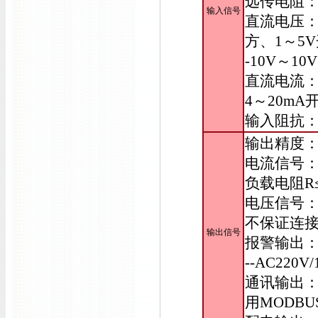
远传电阻：
输入信号
直流电压：0
方、1～5V
-10V～
直流电流：0
4～20mA
输入阻抗：电
输出精度
电流信号：D
负载电阻R≤
电压信号：D
不保证连
输出信号
报警输出：
--AC220
通讯输出：波
用MODBU