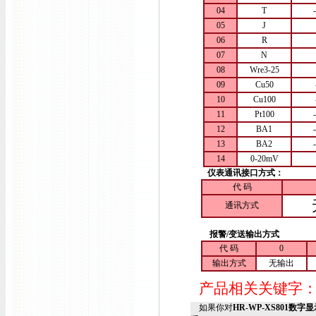
04
T
05
J
06
R
07
N
08
Wre3-25
09
Cu50
10
Cu100
11
Pt100
12
BA1
13
BA2
14
0-20mV
仪表通讯接口方式：
代 码
通讯方式
报警/变送输出方式
代 码
0
输出方式
无输出
产品相关关键字
如果你对
HR-WP-XS801数字显示