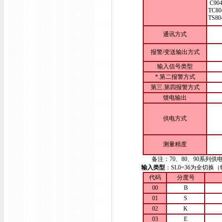
C90
TC80
TS80
通讯方式
报警/变送输出方式
输入信号类型
*.第二报警方式
第三.第四报警方式
馈电输出
供电方式
测量精度
备注：70、80、90系列供电方
输入类型
：SL0=36为全切
代码
分度号
00
B
01
S
02
K
03
E