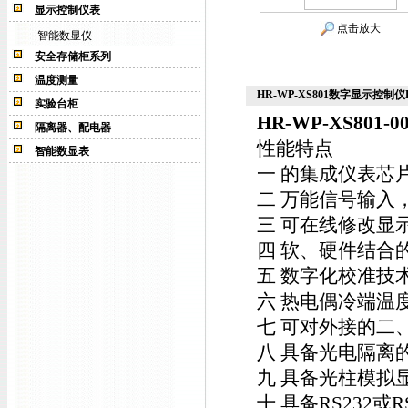
显示控制仪表
点击放大
智能数显仪
安全存储柜系列
温度测量
HR-WP-XS801数字显示控制仪HR-
实验台柜
HR-WP-XS801-00
隔离器、配电器
性能特点
智能数显表
一 的集成仪表芯
二 万能信号输入
三 可在线修改显
四 软、硬件结合
五 数字化校准技
六 热电偶冷端温
七 可对外接的二
八 具备光电隔离
九 具备光柱模拟
十 具备RS232或