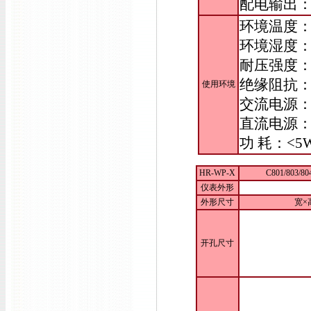
配电输出：D
环境温度：-
环境湿度：
耐压强度：输
绝缘阻抗：
使用环境
交流电源：9
直流电源：
功 耗：<5
HR-WP-X
C801/803/
仪表外形
外形尺寸
宽×高
开孔尺寸