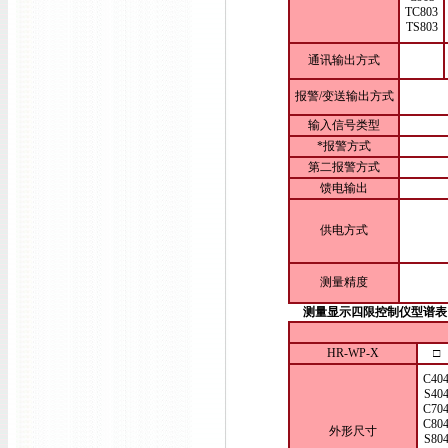
TC803
TS803
通讯输出方式
报警/变送输出方式
输入信号类型
*报警方式
第二报警方式
馈电输出
供电方式
测量精度
测量显示四限控制仪型谱表
HR-WP-X
□
C40
S40
C70
C80
外形尺寸
S80