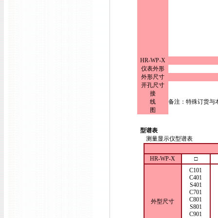
HR-WP-X
仪表外形
外形尺寸
开孔尺寸
接
线
备注：特殊订货与
图
型谱表
测量显示仪型谱表
HR-WP-X
□
C101
C401
S401
C701
C801
外型尺寸
S801
C901