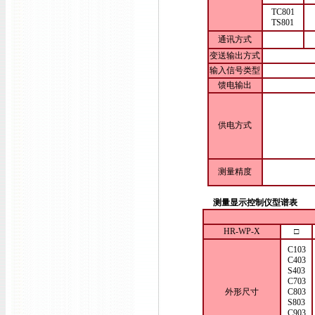
TC801
TS801
通讯方式
变送输出方式
输入信号类型
馈电输出
供电方式
测量精度
测量显示控制仪型谱表
HR-WP-X
□
C103
C403
S403
C703
外形尺寸
C803
S803
C903