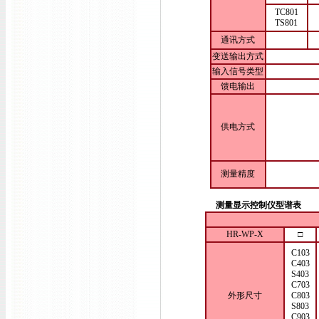
TC801
TS801
通讯方式
变送输出方式
输入信号类型
馈电输出
供电方式
测量精度
测量显示控制仪型谱表
HR-WP-X
□
C103
C403
S403
C703
外形尺寸
C803
S803
C903