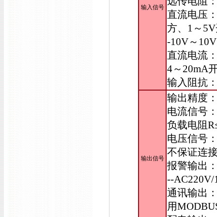
远传电阻：
输入信号
直流电压：0
方、1～5V
-10V～
直流电流：0
4～20mA
输入阻抗：电
输出精度
电流信号：D
负载电阻R≤
电压信号：D
不保证连
输出信号
报警输出：
--AC220
通讯输出：波
用MODBU