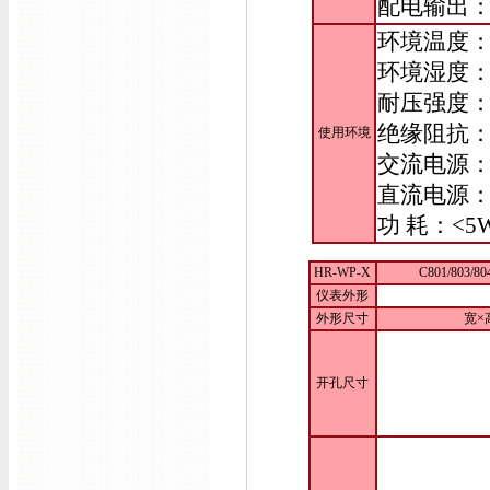
配电输出：D
环境温度：-
环境湿度：
耐压强度：输
绝缘阻抗：
使用环境
交流电源：9
直流电源：
功 耗：<5
HR-WP-X
C801/803/
仪表外形
外形尺寸
宽×高
开孔尺寸