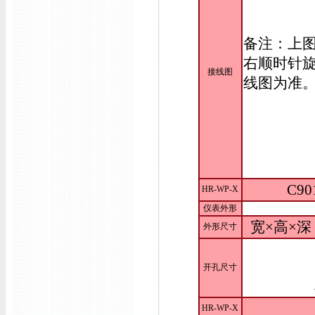
备注：上
右顺时针旋
接线图
线图为准
C90
HR-WP-X
仪表外形
宽×高×深：
外形尺寸
开孔尺寸
HR-WP-X