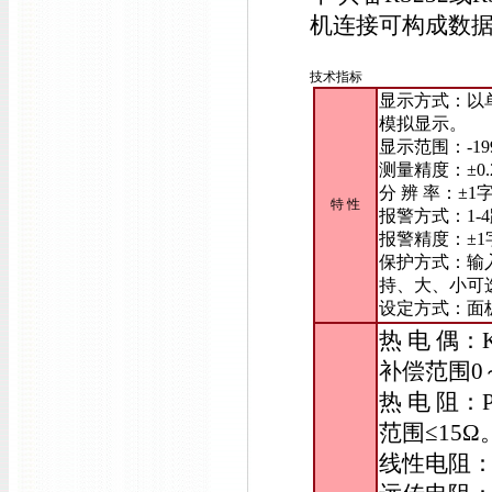
机连接可构成数
技术指标
显示方式：以
模拟显示。
显示范围：-19
测量精度：±0.
分 辨 率：±1
特 性
报警方式：1-
报警精度：±1
保护方式：输
持、大、小可
设定方式：面
热 电 偶：
补偿范围0
热 电 阻：
范围≤15Ω
线性电阻：0