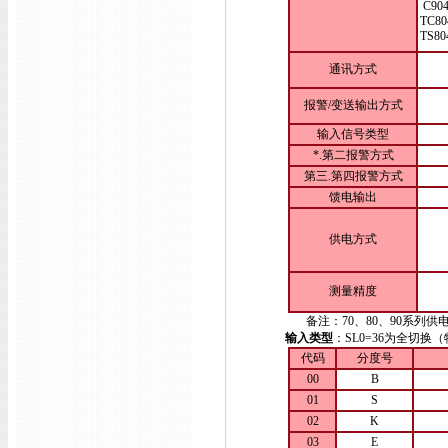
C90
TC80
TS80
通讯方式
报警/变送输出方式
输入信号类型
*.第二报警方式
第三.第四报警方式
馈电输出
供电方式
测量精度
备注：70、80、90系列供电方
输入类型
：SL0=36为全切
代码
分度号
00
B
01
S
02
K
03
E