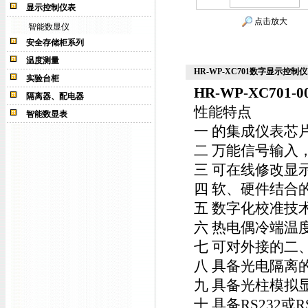
显示控制仪表
点击放大
智能数显仪
安全存储柜系列
温度测量
HR-WP-XC701数字显示控制仪HR-
实验台柜
HR-WP-XC701-00
隔离器、配电器
性能特点
智能数显表
一 的集成仪表芯
二 万能信号输入
三 可在线修改显
四 软、硬件结合
五 数字化校准技
六 热电偶冷端温
七 可对外接的二
八 具备光电隔离
九 具备光柱模拟
十 具备RS232或