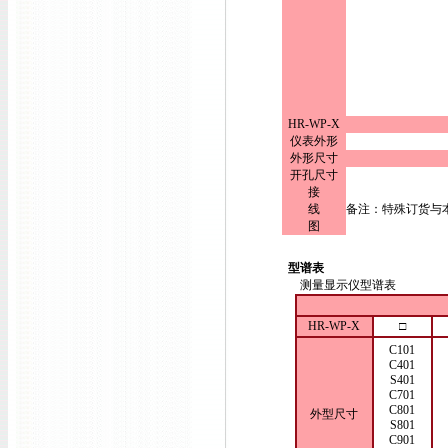
HR-WP-X
仪表外形
外形尺寸
开孔尺寸
接
线
备注：特殊订货与
图
型谱表
测量显示仪型谱表
HR-WP-X
□
C101
C401
S401
C701
C801
外型尺寸
S801
C901