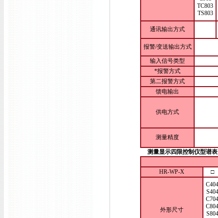
TC803
TS803
通讯输出方式
报警/变送输出方式
输入信号类型
*报警方式
第二报警方式
馈电输出
供电方式
测量精度
测量显示四限控制仪型谱表
HR-WP-X
□
C40
S40
C70
C80
外形尺寸
S80