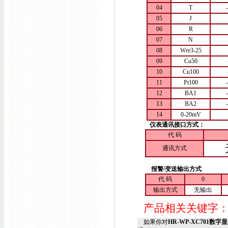
04
T
05
J
06
R
07
N
08
Wre3-25
09
Cu50
10
Cu100
11
Pt100
12
BA1
13
BA2
14
0-20mV
仪表通讯接口方式：
代 码
通讯方式
报警/变送输出方式
代 码
0
输出方式
无输出
产品相关关键字
如果你对
HR-WP-XC701数字显示