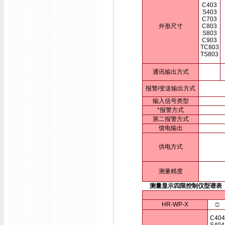
C403
S403
C703
外形尺寸
C803
S803
C903
TC803
TS803
通讯输出方式
报警/变送输出方式
输入信号类型
*报警方式
第二报警方式
馈电输出
供电方式
测量精度
测量显示四限控制仪型谱表
HR-WP-X
□
C404