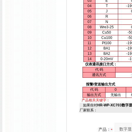
03
E
04
T
-1
05
J
06
R
07
N
08
Wre3-25
09
Cu50
-5
10
Cu100
-5
11
Pt100
-1
12
BA1
-1
13
BA2
-1
14
0-20mV
-
仪表通讯接口方式：
代 码
通讯方式
报警/变送输出方式
代 码
0
输出方式
无输出
产品相关关键字：
如果你对
HR-WP-XC703数字显
厂家联系：
产品：