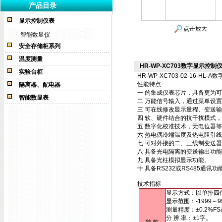
产品目录
显示控制仪表
点击放大
智能数显仪
安全存储柜系列
温度测量
HR-WP-XC703数字显示控制仪HR
实验台柜
HR-WP-XC703-02-16-HL-A
数
性能特点
隔离器、配电器
一 的集成仪表芯片，具备更为
智能数显表
二 万能信号输入，通过菜单设
三 可在线修改显示量程、变送
四 软、硬件结合的抗干扰模式
五 数字化校准技术，无电位器
六 热电偶冷端温度及热电阻引
七 可对外接的二、三线制变送
八 具备光电隔离的变送输出功
九 具备光柱模拟显示功能。
十 具备RS232或RS485通
技术指标
显示方式：以单排四
显示范围：-1999～9
测量精度：±0.2%FS
分 辨 率：±1字。