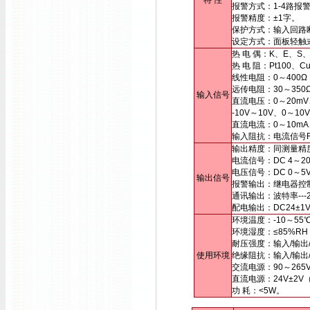
特 性
报警方式：1-4路报
报警精度：±1字。
保护方式：输入回路
设定方式：面板轻触
热 电 偶：K、E、S
热 电 阻：Pt100、
线性电阻：0～400Ω
远传电阻：30～35
输入信号
直流电压：0～20mV
-10V～10V、0～
直流电流：0～10mA
输入阻抗：电流信号Ri
输出精度：同测量精
电流信号：DC 4～20
电压信号：DC 0～
输出信号
报警输出：继电器控制输出
通讯输出：波特率---2
配电输出：DC24±1
环境温度：-10～55
环境湿度：≤85%R
耐压强度：输入/输出/电
使用环境
绝缘阻抗：输入/输出/
交流电源：90～265
直流电源：24V±2
功 耗：<5W。