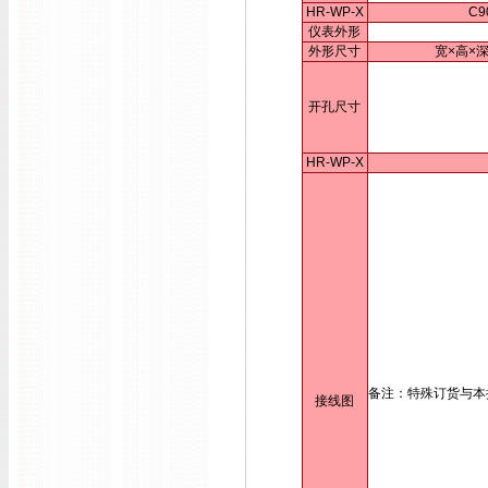
HR-WP-X
C9
仪表外形
外形尺寸
宽×高×深
开孔尺寸
HR-WP-X
备注：特殊订货与本
接线图