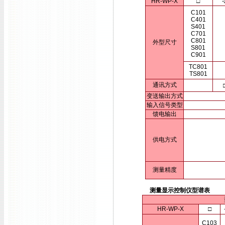
HR-WP-X
□
-
C101
C401
S401
C701
C801
外型尺寸
S801
C901
TC801
TS801
通讯方式
变送输出方式
输入信号类型
馈电输出
供电方式
测量精度
测量显示控制仪型谱表
HR-WP-X
□
C103