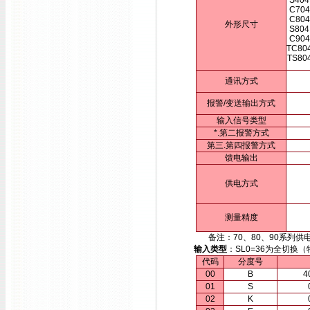
S404
C704
C804
外形尺寸
S804
C904
TC80
TS80
通讯方式
报警/变送输出方式
输入信号类型
*.第二报警方式
第三.第四报警方式
馈电输出
供电方式
测量精度
备注：70、80、90系列供电方
输入类型
：SL0=36为全切
代码
分度号
00
B
4
01
S
02
K