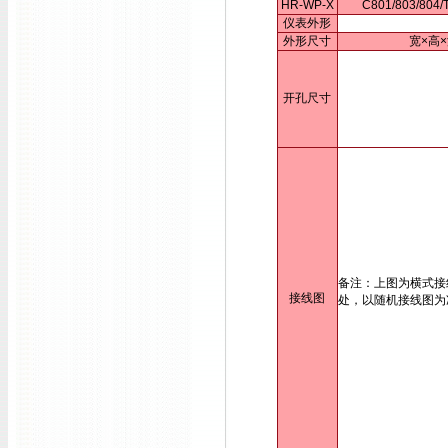
HR-WP-X
C801/803/80
仪表外形
外形尺寸
宽×高×
开孔尺寸
备注：上图为横式接
接线图
处，以随机接线图为