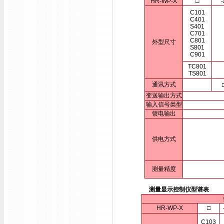
HR-WP-X
□
-
C101
C401
S401
C701
C801
外型尺寸
S801
C901
TC801
TS801
通讯方式
变送输出方式
输入信号类型
馈电输出
供电方式
测量精度
测量显示控制仪型谱表
HR-WP-X
□
C103