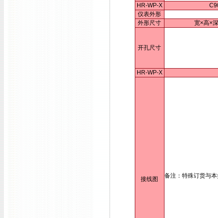
HR-WP-X
C9
仪表外形
外形尺寸
宽×高×深
开孔尺寸
HR-WP-X
备注：特殊订货与本
接线图