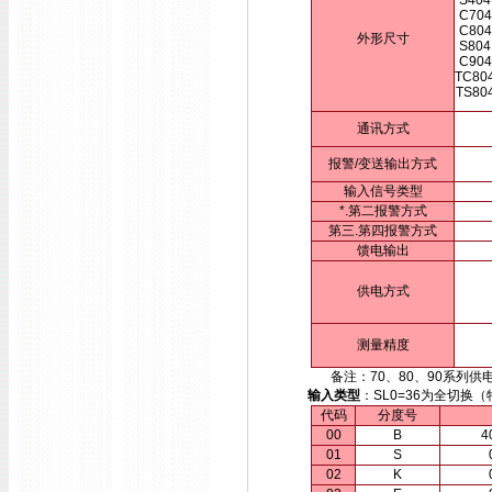
S404
C704
C804
外形尺寸
S804
C904
TC80
TS80
通讯方式
报警/变送输出方式
输入信号类型
*.第二报警方式
第三.第四报警方式
馈电输出
供电方式
测量精度
备注：70、80、90系列供电方
输入类型
：SL0=36为全切
代码
分度号
00
B
4
01
S
02
K