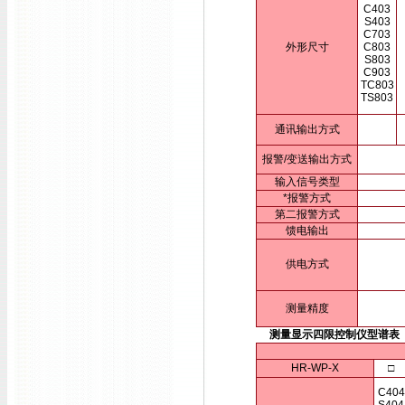
C403
S403
C703
外形尺寸
C803
S803
C903
TC803
TS803
通讯输出方式
报警/变送输出方式
输入信号类型
*报警方式
第二报警方式
馈电输出
供电方式
测量精度
测量显示四限控制仪型谱表
HR-WP-X
□
C404