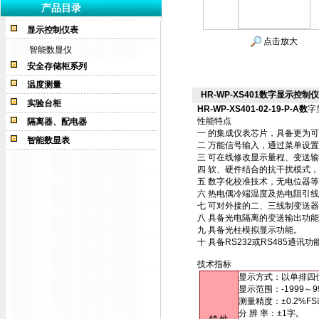
产品目录
显示控制仪表
点击放大
智能数显仪
安全存储柜系列
温度测量
HR-WP-XS401数字显示控制仪HR-
实验台柜
HR-WP-XS401-02-19-P-A数
字
性能特点
隔离器、配电器
一 的集成仪表芯片，具备更为
智能数显表
二 万能信号输入，通过菜单设
三 可在线修改显示量程、变送
四 软、硬件结合的抗干扰模式
五 数字化校准技术，无电位器
六 热电偶冷端温度及热电阻引
七 可对外接的二、三线制变送
八 具备光电隔离的变送输出功
九 具备光柱模拟显示功能。
十 具备RS232或RS485通
技术指标
显示方式：以单排四
显示范围：-1999～9
测量精度：±0.2%FS
分 辨 率：±1字。