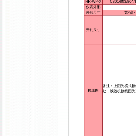
HR-WP-X
C801/803/80
仪表外形
外形尺寸
宽×高×
开孔尺寸
备注：上图为横式接
接线图
处，以随机接线图为