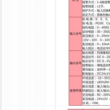
特 性
报警方式：1-4路报
报警精度：±1字。
保护方式：输入回路
设定方式：面板轻触
热 电 偶：K、E、S
热 电 阻：Pt100、
线性电阻：0～400Ω
远传电阻：30～35
输入信号
直流电压：0～20mV
-10V～10V、0～
直流电流：0～10mA
输入阻抗：电流信号Ri
输出精度：同测量精
电流信号：DC 4～20
电压信号：DC 0～
输出信号
报警输出：继电器控制输出
通讯输出：波特率---2
配电输出：DC24±1
环境温度：-10～55
环境湿度：≤85%R
耐压强度：输入/输出/电
使用环境
绝缘阻抗：输入/输出/
交流电源：90～265
直流电源：24V±2
功 耗：<5W。