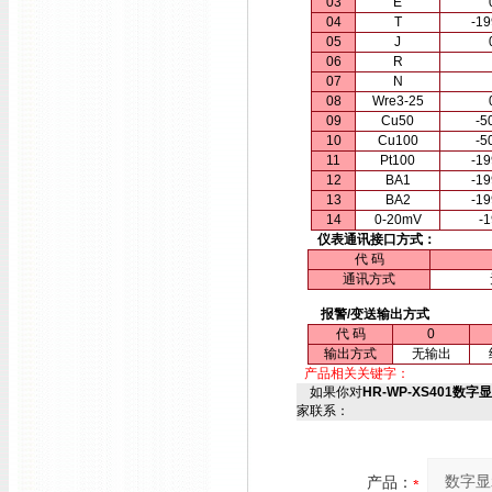
03
E
04
T
-1
05
J
06
R
07
N
08
Wre3-25
09
Cu50
-5
10
Cu100
-5
11
Pt100
-1
12
BA1
-1
13
BA2
-1
14
0-20mV
-
仪表通讯接口方式：
代 码
通讯方式
报警/变送输出方式
代 码
0
输出方式
无输出
产品相关关键字：
如果你对
HR-WP-XS401数字显
家联系：
产品：